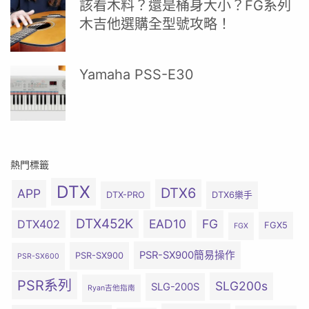
該看木料？還是桶身大小？FG系列
木吉他選購全型號攻略！
Yamaha PSS-E30
熱門標籤
DTX
DTX6
APP
DTX-PRO
DTX6樂手
DTX452K
EAD10
FG
DTX402
FGX5
FGX
PSR-SX900簡易操作
PSR-SX900
PSR-SX600
PSR系列
SLG200s
SLG-200S
Ryan吉他指南