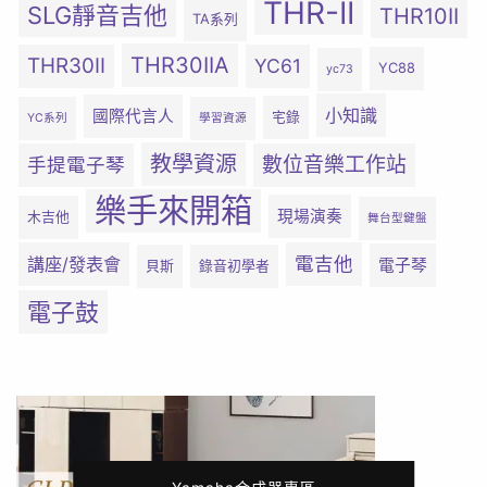
THR-II
SLG靜音吉他
THR10II
TA系列
THR30IIA
THR30II
YC61
YC88
yc73
小知識
國際代言人
宅錄
YC系列
學習資源
教學資源
數位音樂工作站
手提電子琴
樂手來開箱
現場演奏
木吉他
舞台型鍵盤
電吉他
講座/發表會
電子琴
貝斯
錄音初學者
電子鼓