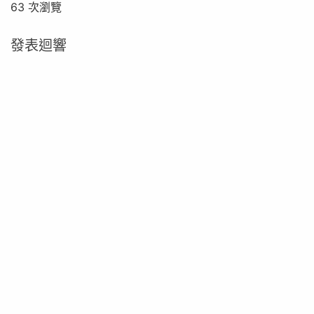
63 次瀏覽
發表迴響