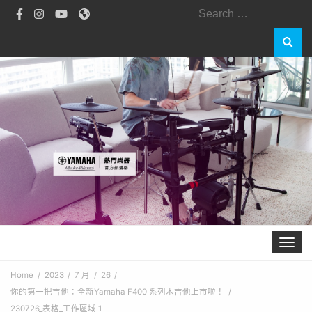
Search
for:
Toggle 
Home
2023
7 月
26
你的第一把吉他：全新Yamaha F400 系列木吉他上市啦！
230726_表格_工作區域 1