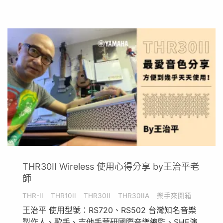
THR30II Wireless 使用心得分享 by王治平老
師
THR-II
THR10II
THR30II
THR30IIA
樂手來開箱
王治平 使用型號：RS720、RS502 台灣知名音樂
製作人、歌手、吉他手華研國際音樂總監、SHE演