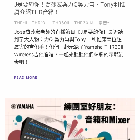
J是要約你！喬莎宏與力Q吳力勻、Tony利惟
庸介紹THR音箱！
THR-II
THR10II
THR30II
THR30IIA
電吉他
Josa喬莎宏老師的直播節目【J是要約你】最近請
到了大人物：力Q 吳力勻與Tony Li利惟庸兩位超
厲害的吉他手！他們一起示範了Yamaha THR30II
Wireless吉他音箱，一起來聽聽他們精彩的示範演
奏吧！
READ MORE