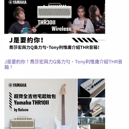
J是要約你！喬莎宏與力Q吳力勻、Tony利惟庸介紹THR音
箱！