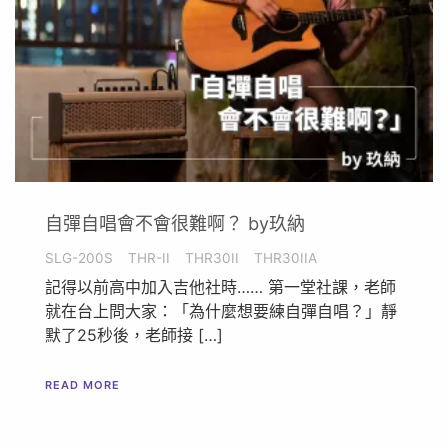
自彈自唱會不會很難啊？ by玖納
SLG-200S
THR-II
THR30II
THR30IIA
記得以前高中加入吉他社時…… 第一堂社課，老師
就在台上問大家：「為什麼想要練自彈自唱？」靜
默了25秒後，老師接 […]
READ MORE