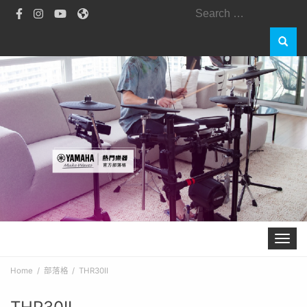
Search
for:
Toggle 
Home
部落格
THR30II