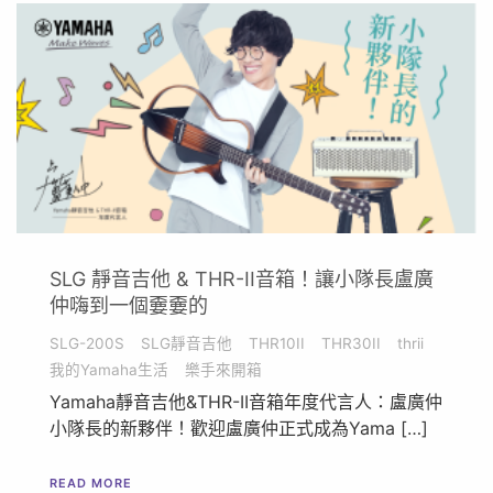
SLG 靜音吉他 & THR-II音箱！讓小隊長盧廣
仲嗨到一個嫑嫑的
SLG-200S
SLG靜音吉他
THR10II
THR30II
thrii
我的Yamaha生活
樂手來開箱
Yamaha靜音吉他&THR-II音箱年度代言人：盧廣仲
小隊長的新夥伴！歡迎盧廣仲正式成為Yama […]
READ MORE