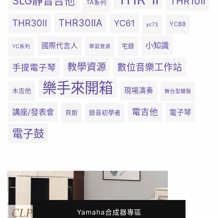
SLG靜音吉他
THR10II
TA系列
THR30IIA
THR30II
YC61
YC88
yc73
小知識
國際代言人
宅錄
YC系列
學習資源
教學資源
數位音樂工作站
手提電子琴
樂手來開箱
現場演奏
木吉他
舞台型鍵盤
電吉他
講座/發表會
電子琴
貝斯
錄音初學者
電子鼓
Yamaha合成器專區