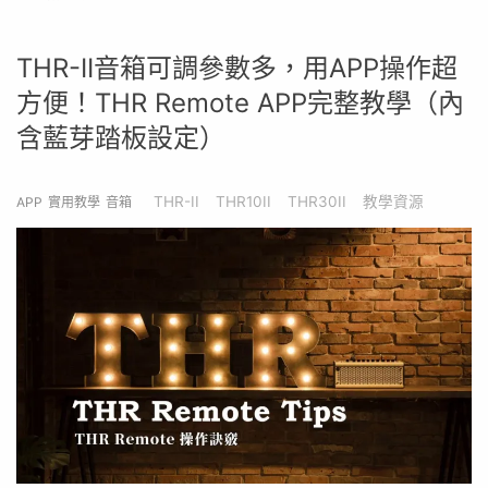
THR-II音箱可調參數多，用APP操作超
方便！THR Remote APP完整教學（內
含藍芽踏板設定）
THR-II
THR10II
THR30II
教學資源
APP
實用教學
音箱