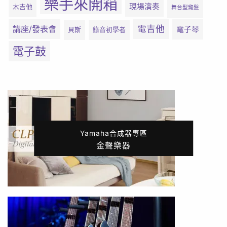
樂手來開箱
現場演奏
木吉他
舞台型鍵盤
電吉他
講座/發表會
電子琴
貝斯
錄音初學者
電子鼓
Yamaha合成器專區
金聲樂器