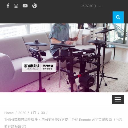
Toggle 
Home
2020
1 月
30
THR-II音箱可調參數多，用APP操作超方便！THR Remote APP完整教學（內含
藍芽踏板設定）