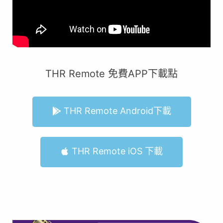
THR Remote 免費APP下載點
THR Remote Android下載
THR Remote iOS 下載