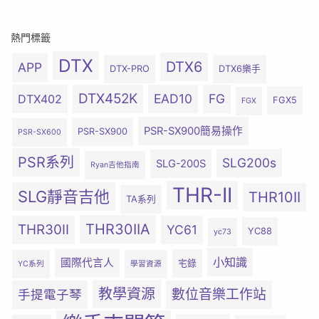
熱門標籤
DTX
DTX6
APP
DTX-PRO
DTX6樂手
DTX452K
EAD10
FG
DTX402
FGX5
FGX
PSR-SX900簡易操作
PSR-SX900
PSR-SX600
PSR系列
SLG200s
SLG-200S
Ryan吉他指南
THR-II
SLG靜音吉他
THR10II
TA系列
THR30IIA
THR30II
YC61
YC88
yc73
小知識
國際代言人
宅錄
YC系列
學習資源
教學資源
數位音樂工作站
手提電子琴