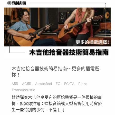
木吉他拾音器技術簡易指南～更多的插電選
擇！
A5R
AC5R
Atmosfeel
FG
FG-TA
Piezo
TransAcoustic
雖然彈奏木吉他享受它的原始聲響是一件很棒的事
情，但當你插電：連接音箱或大型音響使用時會發
生一些特別的事情。不論 […]