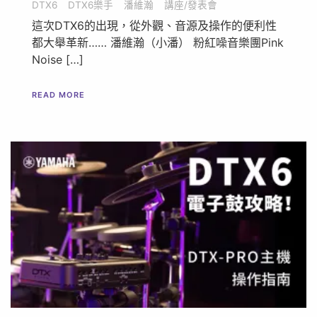
DTX6
DTX6樂手
潘維瀚
講座/發表會
這次DTX6的出現，從外觀、音源及操作的便利性
都大舉革新…… 潘維瀚（小潘） 粉紅噪音樂團Pink
Noise […]
READ MORE