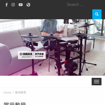
Search
for:
Toggle 
Home
實用教學