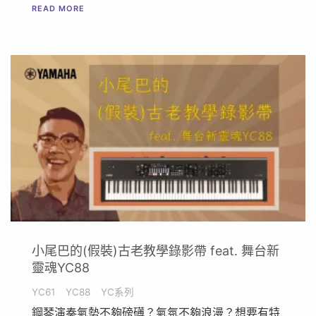
READ MORE
小尾巴的(假裝)古老教學錄影帶 feat. 舞台新
靈魂YC88
YC61
YC88
YC系列
鋼琴演奏氣勢不夠磅礡？氣氛不夠浪漫？想要有特