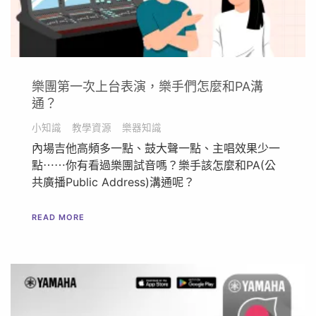
樂團第一次上台表演，樂手們怎麼和PA溝
通？
小知識
教學資源
樂器知識
內場吉他高頻多一點、鼓大聲一點、主唱效果少一
點⋯⋯你有看過樂團試音嗎？樂手該怎麼和PA(公
共廣播Public Address)溝通呢？
READ MORE