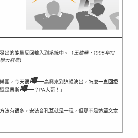
發出的能量反回輸入到系統中。（
王建華．1995年12
學大辭典
）
嗶—
樂團，今天很
高興來到這裡演出，怎麼一直
回授
嗶—
還是貝斯
？PA大哥！」
方法有很多，安裝音孔蓋就是一種，但那不是這篇文章