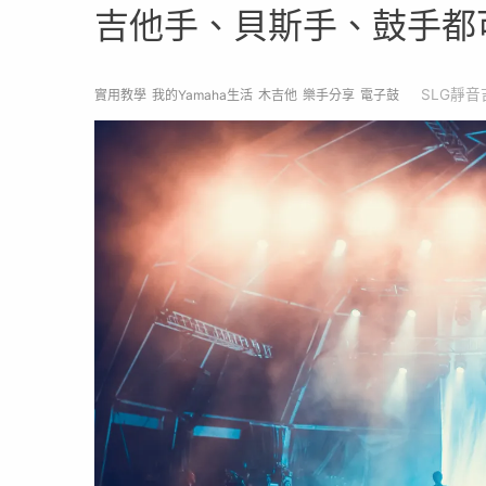
吉他手、貝斯手、鼓手都
SLG靜音
實用教學
我的Yamaha生活
木吉他
樂手分享
電子鼓