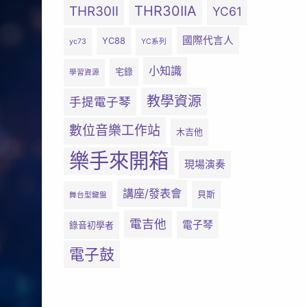
THR30IIA
THR30II
YC61
國際代言人
YC88
yc73
YC系列
小知識
宅錄
學習資源
教學資源
手提電子琴
數位音樂工作站
木吉他
樂手來開箱
現場演奏
講座/發表會
貝斯
舞台型鍵盤
電吉他
電子琴
錄音初學者
電子鼓