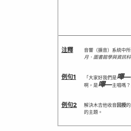
注釋
音響（擴音）系統中所
月．圖書館學與資訊科
嗶—
例句1
「大家好我們是
嗶—
啊，是
主唱嗎？
例句2
解決木吉他收音
回授
的
的主題。