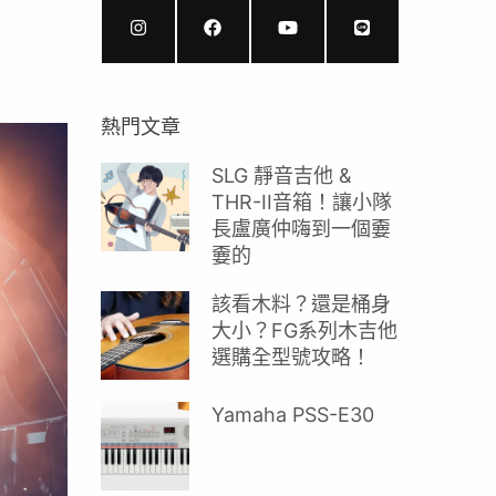
熱門文章
SLG 靜音吉他 &
THR-II音箱！讓小隊
長盧廣仲嗨到一個嫑
嫑的
該看木料？還是桶身
大小？FG系列木吉他
選購全型號攻略！
Yamaha PSS-E30