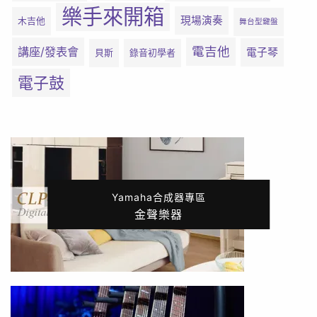
樂手來開箱
現場演奏
木吉他
舞台型鍵盤
電吉他
講座/發表會
電子琴
貝斯
錄音初學者
電子鼓
Yamaha合成器專區
金聲樂器