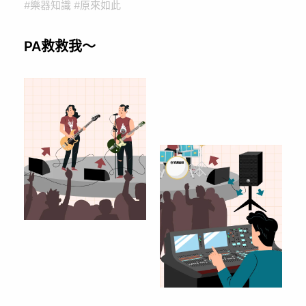
#樂器知識 #原來如此
PA救救我～