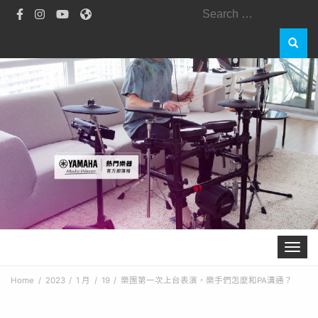
Toggle 
Home
2023
1 月
19
樂團第一次上台表演，樂手們怎麼和PA溝通？