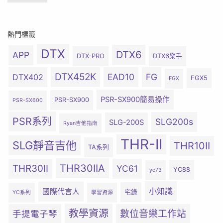
熱門標籤
DTX
DTX6
APP
DTX-PRO
DTX6樂手
DTX452K
EAD10
FG
DTX402
FGX5
FGX
PSR-SX900簡易操作
PSR-SX900
PSR-SX600
PSR系列
SLG200s
SLG-200S
Ryan吉他指南
THR-II
SLG靜音吉他
THR10II
TA系列
THR30IIA
THR30II
YC61
YC88
yc73
小知識
國際代言人
宅錄
YC系列
學習資源
教學資源
數位音樂工作站
手提電子琴