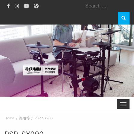
Search
for:
Toggle 
Home
部落格
PSR-SX900