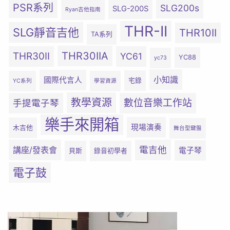
PSR系列
SLG200s
SLG-200S
Ryan吉他指南
THR-II
SLG靜音吉他
THR10II
TA系列
THR30IIA
THR30II
YC61
YC88
yc73
小知識
國際代言人
宅錄
YC系列
學習資源
教學資源
數位音樂工作站
手提電子琴
樂手來開箱
現場演奏
木吉他
舞台型鍵盤
電吉他
講座/發表會
電子琴
貝斯
錄音初學者
電子鼓