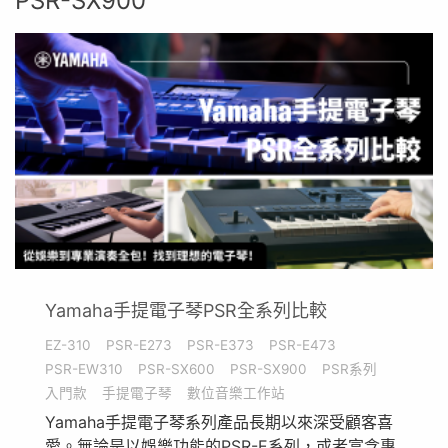
PSR-SX900
Yamaha手提電子琴PSR全系列比較
EZ-310
PSR-E273
PSR-E373
PSR-E473
PSR-EW310
PSR-SX600
PSR-SX900
PSR系列
入門款
手提電子琴
數位音樂工作站
Yamaha手提電子琴系列產品長期以來深受顧客喜
愛。無論是以娛樂功能的PSR-E系列，或者富含專