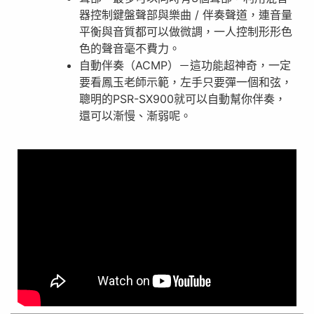
器控制鍵盤聲部與樂曲 / 伴奏聲道，連音量
平衡與音質都可以做微調，一人控制形形色
色的聲音毫不費力。
自動伴奏（ACMP）－這功能超神奇，一定
要看鳳玉老師示範，左手只要彈一個和弦，
聰明的PSR-SX900就可以自動幫你伴奏，
還可以漸慢、漸弱呢。