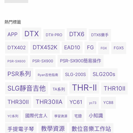
熱門標籤
DTX
DTX6
APP
DTX-PRO
DTX6樂手
DTX452K
EAD10
FG
DTX402
FGX5
FGX
PSR-SX900簡易操作
PSR-SX900
PSR-SX600
PSR系列
SLG200s
SLG-200S
Ryan吉他指南
THR-II
SLG靜音吉他
THR10II
TA系列
THR30IIA
THR30II
YC61
YC88
yc73
小知識
國際代言人
宅錄
YC系列
學習資源
教學資源
數位音樂工作站
手提電子琴