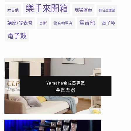
樂手來開箱
現場演奏
木吉他
舞台型鍵盤
電吉他
講座/發表會
電子琴
貝斯
錄音初學者
電子鼓
Yamaha合成器專區
金聲樂器