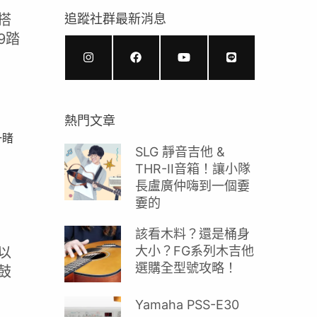
搭
追蹤社群最新消息
P9踏
熱門文章
一睹
SLG 靜音吉他 &
THR-II音箱！讓小隊
長盧廣仲嗨到一個嫑
嫑的
該看木料？還是桶身
大小？FG系列木吉他
以
選購全型號攻略！
鼓
Yamaha PSS-E30