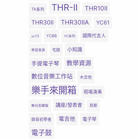
THR-II
THR10II
TA系列
THR30IIA
THR30II
YC61
國際代言人
YC88
yc73
YC系列
小知識
宅錄
學習資源
教學資源
手提電子琴
數位音樂工作站
木吉他
樂手來開箱
現場演奏
講座/發表會
貝斯
舞台型鍵盤
電吉他
電子琴
錄音初學者
電子鼓