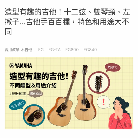
造型有趣的吉他！十二弦、雙琴頸、左
撇子…吉他手百百種，特色和用途大不
同
FG
FG-TA
FG800
FG840
實用教學
木吉他