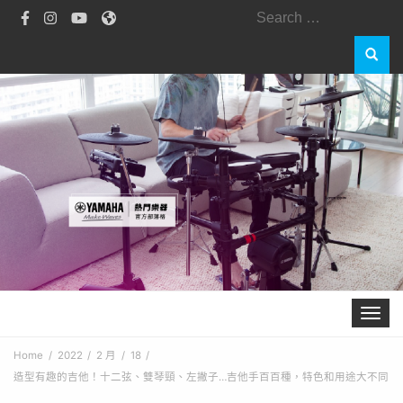
Toggle 
Home
2022
2 月
18
造型有趣的吉他！十二弦、雙琴頸、左撇子…吉他手百百種，特色和用途大不同