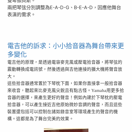
雙琴頸貝斯。
兩把琴弦分別調整為E-A-D-G、B-E-A-D，因應他舞台
表演的需求。
電吉他的訴求：小小拾音器為舞台帶來更
多變化
電吉他的原理，是透過電容麥克風或壓電拾音器，將琴弦的
震動轉換成電訊號，然後透過與吉他連接的擴大機將聲音放
大。
這些拾音器通常置於下琴枕下面，如果你直接拿一般拾音器
來收音，聽起來比麥克風尖銳且有點古怪。Yamaha用更多拾
音器的選擇，來產生更好的聲音！例如內建於下琴枕的壓電
拾音器，可以產生接近吉他原始微妙音調的聲音，而且這些
裝置還包括可以控制在諸如錄音室等環境產生的聲音的機
構。這都是為了舞台完美的效果。