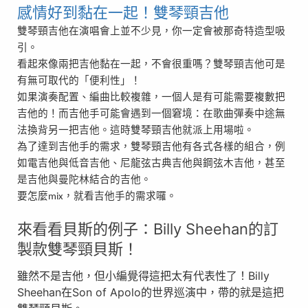
感情好到黏在一起！雙琴頸吉他
雙琴頸吉他在演唱會上並不少見，你一定會被那奇特造型吸
引。
看起來像兩把吉他黏在一起，不會很重嗎？雙琴頸吉他可是
有無可取代的「便利性」！
如果演奏配置、編曲比較複雜，一個人是有可能需要複數把
吉他的！而吉他手可能會遇到一個窘境：在歌曲彈奏中途無
法換背另一把吉他。這時雙琴頸吉他就派上用場啦。
為了達到吉他手的需求，雙琴頸吉他有各式各樣的組合，例
如電吉他與低音吉他、尼龍弦古典吉他與鋼弦木吉他，甚至
是吉他與曼陀林結合的吉他。
要怎麼
，就看吉他手的需求囉。
mix
來看看貝斯的例子：Billy Sheehan的訂
製款雙琴頸貝斯！
雖然不是吉他，但小編覺得這把太有代表性了！Billy
Sheehan在Son of Apolo的世界巡演中，帶的就是這把