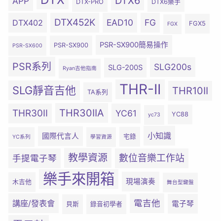
DTX6
APP
DTX-PRO
DTX6樂手
DTX452K
EAD10
FG
DTX402
FGX5
FGX
PSR-SX900簡易操作
PSR-SX900
PSR-SX600
PSR系列
SLG200s
SLG-200S
Ryan吉他指南
THR-II
SLG靜音吉他
THR10II
TA系列
THR30IIA
THR30II
YC61
YC88
yc73
小知識
國際代言人
宅錄
YC系列
學習資源
教學資源
數位音樂工作站
手提電子琴
樂手來開箱
現場演奏
木吉他
舞台型鍵盤
電吉他
講座/發表會
電子琴
貝斯
錄音初學者