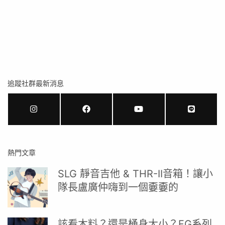
追蹤社群最新消息
熱門文章
SLG 靜音吉他 & THR-II音箱！讓小
隊長盧廣仲嗨到一個嫑嫑的
該看木料？還是桶身大小？FG系列