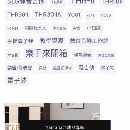
THR-II
SLG靜音吉他
THR10II
TA系列
THR30IIA
THR30II
YC61
YC88
yc73
小知識
國際代言人
宅錄
YC系列
學習資源
教學資源
數位音樂工作站
手提電子琴
樂手來開箱
現場演奏
木吉他
舞台型鍵盤
電吉他
講座/發表會
電子琴
貝斯
錄音初學者
電子鼓
Yamaha合成器專區