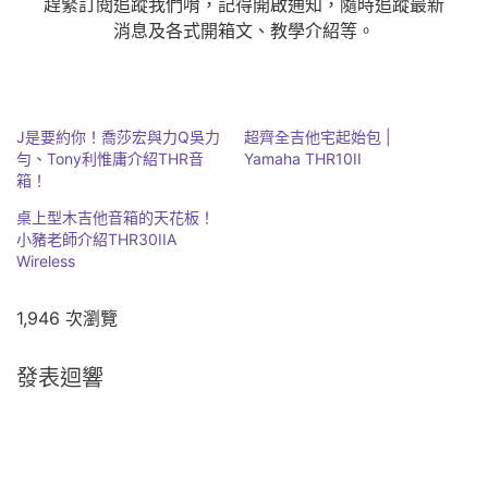
趕緊訂閱追蹤我們唷，記得開啟通知，隨時追蹤最新
消息及各式開箱文、教學介紹等。
J是要約你！喬莎宏與力Q吳力
超齊全吉他宅起始包 |
勻、Tony利惟庸介紹THR音
Yamaha THR10II
箱！
桌上型木吉他音箱的天花板！
小豬老師介紹THR30IIA
Wireless
1,946 次瀏覽
發表迴響