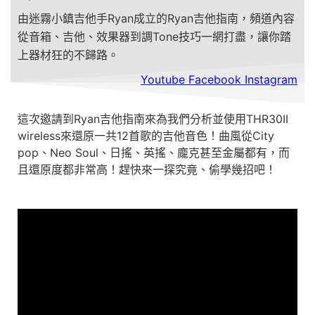
由迷霧小鎮吉他手Ryan成立的Ryan吉他指南，頻道內容
從音箱、吉他、效果器到調Tone技巧一網打盡，讓你踏
上器材狂的不歸路。
Youtube
Facebook
Instagram
這次邀請到Ryan吉他指南來為我們分析並使用THR30II
wireless來還原一共12首歌的吉他音色！曲風從City
pop、Neo Soul、日搖、英搖、龐克甚至金屬都有，而
且還原度都非常高！趕快來一探究竟、偷學幾招吧！