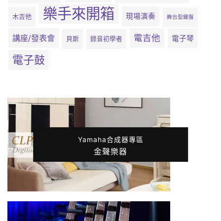
樂手來開箱
現場演奏
木吉他
舞台型鍵盤
電吉他
講座/發表會
電子琴
貝斯
錄音初學者
電子鼓
Yamaha合成器專區
金聲樂器