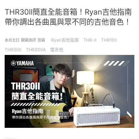
THR30II簡直全能音箱！Ryan吉他指南
帶你調出各曲風與眾不同的吉他音色！
Ryan吉他指南
THR-II
THR10II
本月主打
開箱測評
音箱
THR30II
THR30IIA
電吉他