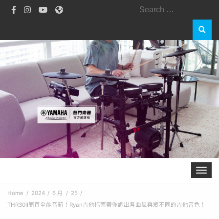
Toggle 
Home
2024
6 月
25
THR30II簡直全能音箱！Ryan吉他指南帶你調出各曲風與眾不同的吉他音色！