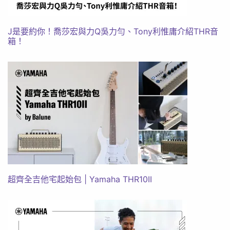
J是要約你！喬莎宏與力Q吳力勻、Tony利惟庸介紹THR音
箱！
超齊全吉他宅起始包 | Yamaha THR10II