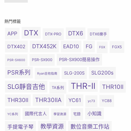
熱門標籤
DTX
DTX6
APP
DTX-PRO
DTX6樂手
DTX452K
EAD10
FG
DTX402
FGX5
FGX
PSR-SX900簡易操作
PSR-SX900
PSR-SX600
PSR系列
SLG200s
SLG-200S
Ryan吉他指南
THR-II
SLG靜音吉他
THR10II
TA系列
THR30IIA
THR30II
YC61
YC88
yc73
小知識
國際代言人
宅錄
YC系列
學習資源
教學資源
數位音樂工作站
手提電子琴