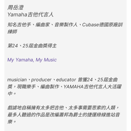
周岳澄
Yamaha吉他代言人
知名吉他手、編曲家、音樂製作人、Cubase德國原廠訓
練師
第24、25屆金曲獎得主
My Yamaha, My Music
musician、producer、educator 曾獲24、25屆金曲
獎，現職樂手、編曲製作、YAMAHA吉他代言人大活躍
中。
戲謔地自稱擁有太多把吉他、太多事需要思索的人類，
最多人聽過的作品是改編蕭邦為爵士的捷運綠線進站音
樂。