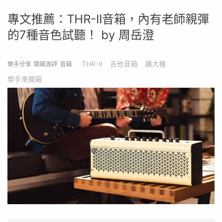
專文推薦：THR-II音箱，內有老師親彈
的7種音色試聽！ by 周岳澄
THR-II
吉他音箱
擴大機
樂手分享
開箱測評
音箱
樂手來開箱