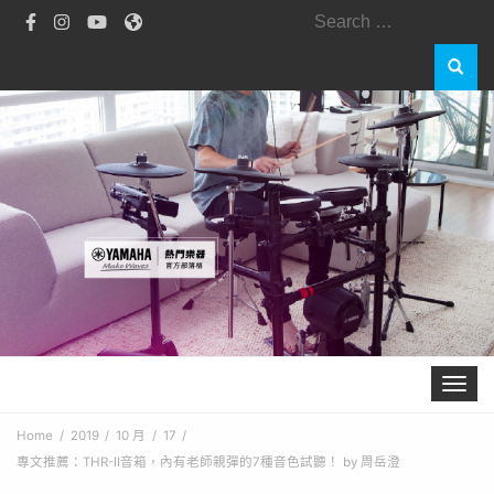
Toggle 
Home
2019
10 月
17
專文推薦：THR-II音箱，內有老師親彈的7種音色試聽！ by 周岳澄