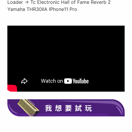
Loader → Tc Electronic Hall of Fame Reverb 2
Yamaha THR30IIA IPhone11 Pro
在此點擊