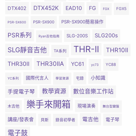
DTX452K
EAD10
FG
DTX402
FGX5
FGX
PSR-SX900簡易操作
PSR-SX900
PSR-SX600
PSR系列
SLG200s
SLG-200S
Ryan吉他指南
THR-II
SLG靜音吉他
THR10II
TA系列
THR30IIA
THR30II
YC61
YC88
yc73
小知識
國際代言人
宅錄
YC系列
學習資源
教學資源
數位音樂工作站
手提電子琴
樂手來開箱
現場演奏
木吉他
舞台型鍵盤
電吉他
講座/發表會
電子琴
貝斯
錄音初學者
電子鼓