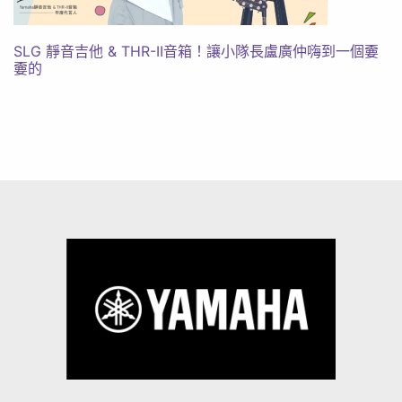
SLG 靜音吉他 & THR-II音箱！讓小隊長盧廣仲嗨到一個嫑
嫑的