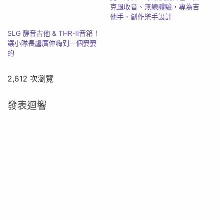
克風收音、無線體驗，專為吉
他手、創作樂手設計
SLG 靜音吉他 & THR-II音箱！
讓小隊長盧廣仲嗨到一個嫑嫑
的
2,612 次瀏覽
發表迴響