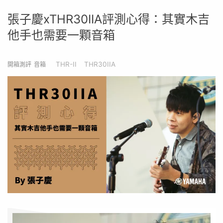
張子慶xTHR30IIA評測心得：其實木吉
他手也需要⼀顆音箱​
THR-II
THR30IIA
開箱測評
音箱