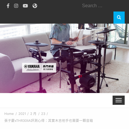
Toggle 
Home
2021
2 月
23
張子慶xTHR30IIA評測心得：其實木吉他手也需要⼀顆音箱​