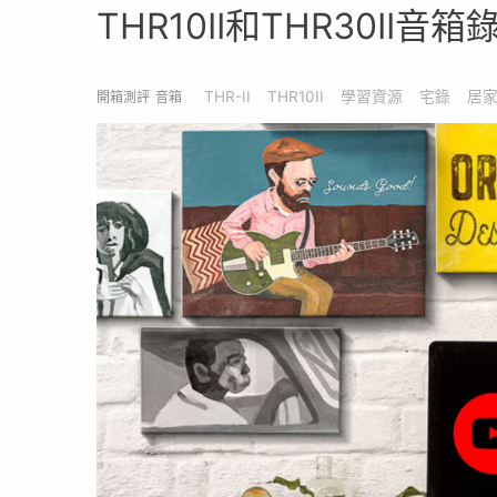
THR10II和THR30II
THR-II
THR10II
學習資源
宅錄
居
開箱測評
音箱