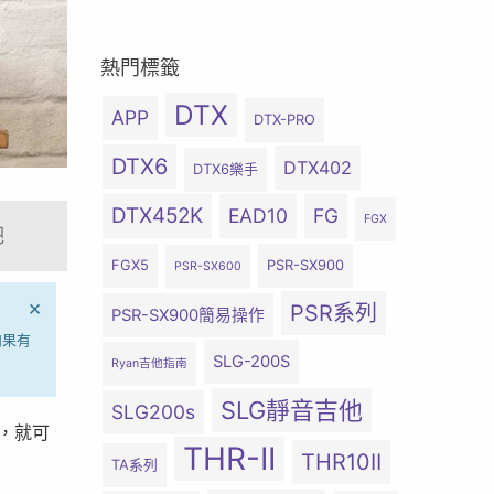
熱門標籤
DTX
APP
DTX-PRO
DTX6
DTX402
DTX6樂手
DTX452K
EAD10
FG
FGX
吧
FGX5
PSR-SX900
PSR-SX600
×
PSR系列
PSR-SX900簡易操作
如果有
SLG-200S
Ryan吉他指南
SLG靜音吉他
SLG200s
，就可
THR-II
THR10II
TA系列