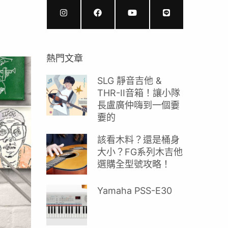
熱門文章
SLG 靜音吉他 &
THR-II音箱！讓小隊
長盧廣仲嗨到一個嫑
嫑的
該看木料？還是桶身
大小？FG系列木吉他
選購全型號攻略！
Yamaha PSS-E30