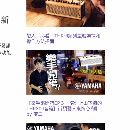
了新
想入手必看！THR-II系列型號選擇和
操作方法指南
牙發訊
多功能
【樂手來開箱EP３：陪你上山下海的
THR30II音箱】街頭藝人來掏心掏肺
by 麥二