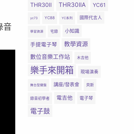
THR30IIA
THR30II
YC61
國際代言人
YC88
yc73
YC系列
錄音
小知識
宅錄
學習資源
教學資源
手提電子琴
數位音樂工作站
木吉他
樂手來開箱
現場演奏
講座/發表會
貝斯
舞台型鍵盤
電吉他
電子琴
錄音初學者
電子鼓