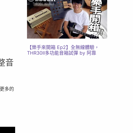
【樂手來開箱 Ep2】全無線體驗，
THR30II多功能音箱試彈 by 阿靠
調整音
來更多的