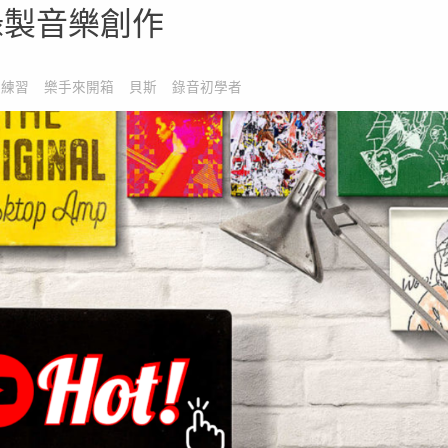
音箱錄製音樂創作
家練習
樂手來開箱
貝斯
錄音初學者