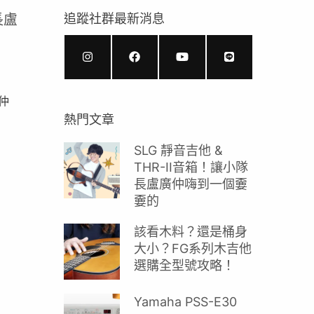
長盧
追蹤社群最新消息
廣仲
熱門文章
SLG 靜音吉他 &
THR-II音箱！讓小隊
長盧廣仲嗨到一個嫑
嫑的
該看木料？還是桶身
大小？FG系列木吉他
選購全型號攻略！
Yamaha PSS-E30