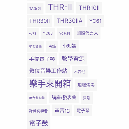
THR-II
THR10II
TA系列
THR30IIA
THR30II
YC61
國際代言人
YC88
yc73
YC系列
小知識
宅錄
學習資源
教學資源
手提電子琴
數位音樂工作站
木吉他
樂手來開箱
現場演奏
講座/發表會
貝斯
舞台型鍵盤
電吉他
電子琴
錄音初學者
電子鼓