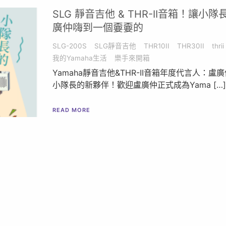
SLG 靜音吉他 & THR-II音箱！讓小隊
廣仲嗨到一個嫑嫑的
SLG-200S
SLG靜音吉他
THR10II
THR30II
thrii
我的Yamaha生活
樂手來開箱
Yamaha靜音吉他&THR-II音箱年度代言人：盧
小隊長的新夥伴！歡迎盧廣仲正式成為Yama […]
READ MORE