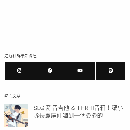
追蹤社群最新消息
熱門文章
SLG 靜音吉他 & THR-II音箱！讓小
隊長盧廣仲嗨到一個嫑嫑的