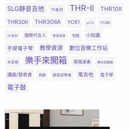
THR-II
SLG靜音吉他
THR10II
TA系列
THR30IIA
THR30II
YC61
YC88
yc73
小知識
國際代言人
宅錄
YC系列
學習資源
教學資源
數位音樂工作站
手提電子琴
樂手來開箱
現場演奏
木吉他
舞台型鍵盤
電吉他
講座/發表會
電子琴
貝斯
錄音初學者
電子鼓