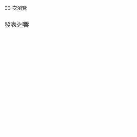
33 次瀏覽
發表迴響