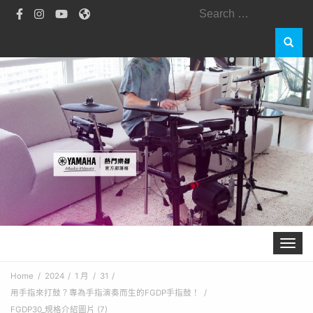
Search
for:
Toggle 
Home
2024
1 月
31
用手指來打鼓？專為手指演奏而生的FGDP手指鼓！
FGDP30_規格介紹圖片 (7)