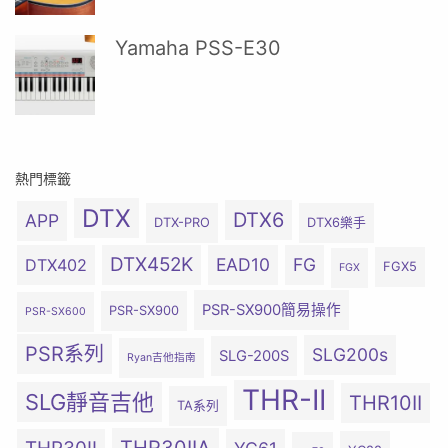
Yamaha PSS-E30
熱門標籤
DTX
DTX6
APP
DTX-PRO
DTX6樂手
DTX452K
EAD10
FG
DTX402
FGX5
FGX
PSR-SX900簡易操作
PSR-SX900
PSR-SX600
PSR系列
SLG200s
SLG-200S
Ryan吉他指南
THR-II
SLG靜音吉他
THR10II
TA系列