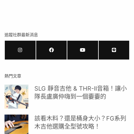
追蹤社群最新消息
熱門文章
SLG 靜音吉他 & THR-II音箱！讓小
隊長盧廣仲嗨到一個嫑嫑的
該看木料？還是桶身大小？FG系列
木吉他選購全型號攻略！