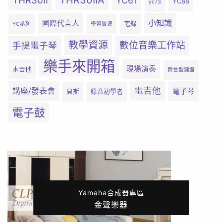
THR30IIA
THR30II
YC61
YC88
yc73
小知識
國際代言人
宅錄
YC系列
學習資源
教學資源
數位音樂工作站
手提電子琴
樂手來開箱
現場演奏
木吉他
舞台型鍵盤
電吉他
講座/發表會
電子琴
貝斯
錄音初學者
電子鼓
Yamaha合成器專區
金聲樂器