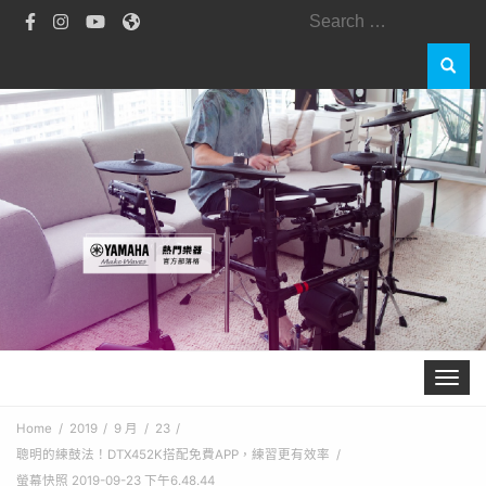
Search
for:
Toggle 
Home
2019
9 月
23
聰明的練鼓法！DTX452K搭配免費APP，練習更有效率
螢幕快照 2019-09-23 下午6.48.44