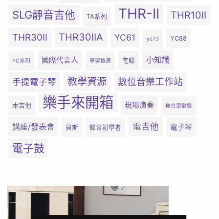
THR-II
SLG靜音吉他
THR10II
TA系列
THR30IIA
THR30II
YC61
YC88
yc73
小知識
國際代言人
宅錄
YC系列
學習資源
教學資源
數位音樂工作站
手提電子琴
樂手來開箱
現場演奏
木吉他
舞台型鍵盤
電吉他
講座/發表會
電子琴
貝斯
錄音初學者
電子鼓