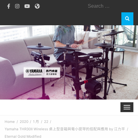
Search
for:
Toggle 
Home
2020
1 月
22
Yamaha THR30II Wireless 桌上型音箱與電小提琴的搭配與應用 by 江力平
Eternal Gold Modified