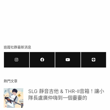
追蹤社群最新消息
熱門文章
SLG 靜音吉他 & THR-II音箱！讓小
隊長盧廣仲嗨到一個嫑嫑的