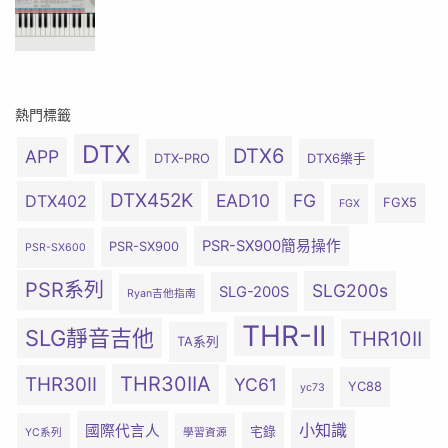
熱門標籤
DTX
DTX6
APP
DTX-PRO
DTX6樂手
DTX452K
EAD10
FG
DTX402
FGX5
FGX
PSR-SX900簡易操作
PSR-SX900
PSR-SX600
PSR系列
SLG200s
SLG-200S
Ryan吉他指南
THR-II
SLG靜音吉他
THR10II
TA系列
THR30IIA
THR30II
YC61
YC88
yc73
小知識
國際代言人
宅錄
YC系列
學習資源