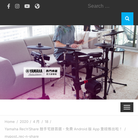
Search
for:
Toggle 
Home
2020
4 月
18
Yamaha Rec’n’Share 鼓手宅錄首選，免費 Android 版 App 重磅推出啦！
mypost_rec-n-share