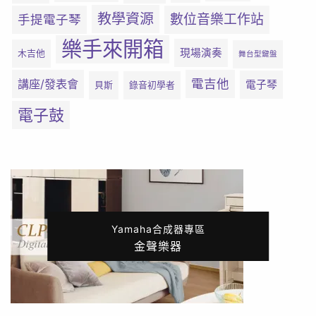
教學資源
數位音樂工作站
手提電子琴
樂手來開箱
現場演奏
木吉他
舞台型鍵盤
電吉他
講座/發表會
電子琴
貝斯
錄音初學者
電子鼓
Yamaha合成器專區
金聲樂器