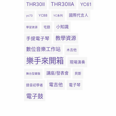
THR30IIA
THR30II
YC61
國際代言人
YC88
yc73
YC系列
小知識
宅錄
學習資源
教學資源
手提電子琴
數位音樂工作站
木吉他
樂手來開箱
現場演奏
講座/發表會
貝斯
舞台型鍵盤
電吉他
電子琴
錄音初學者
電子鼓