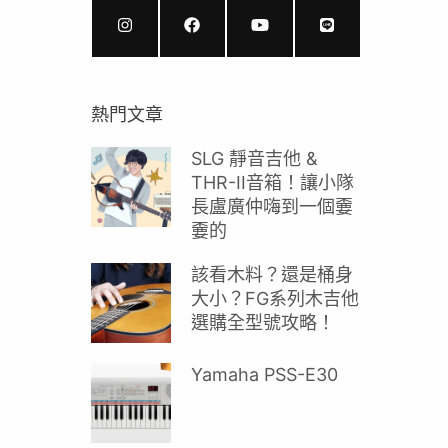
熱門文章
SLG 靜音吉他 &
THR-II音箱！讓小隊
長盧廣仲嗨到一個嫑
嫑的
該看木料？還是桶身
大小？FG系列木吉他
選購全型號攻略！
Yamaha PSS-E30