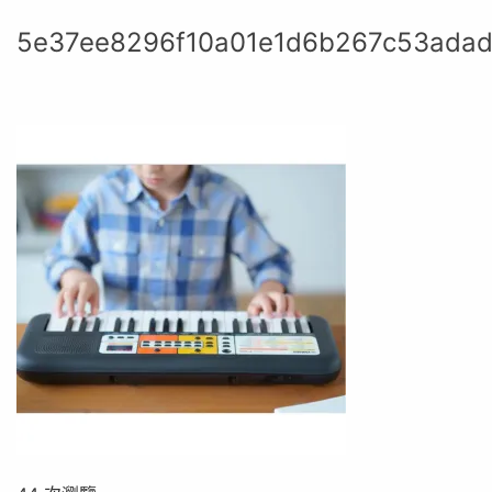
5e37ee8296f10a01e1d6b267c53ada