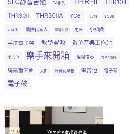
THR-II
SLG靜音吉他
THR10II
TA系列
THR30IIA
THR30II
YC61
YC88
yc73
小知識
國際代言人
宅錄
YC系列
學習資源
教學資源
數位音樂工作站
手提電子琴
樂手來開箱
現場演奏
木吉他
舞台型鍵盤
電吉他
講座/發表會
電子琴
貝斯
錄音初學者
電子鼓
Yamaha合成器專區