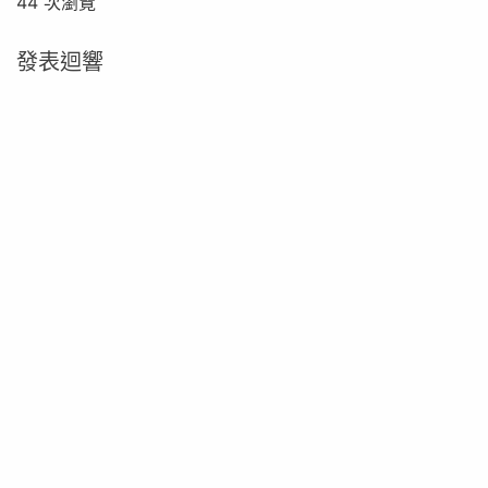
44 次瀏覽
發表迴響