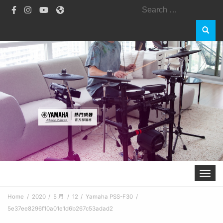
Search
for:
Toggle 
Home
2020
5 月
12
Yamaha PSS-F30
5e37ee8296f10a01e1d6b267c53adad2