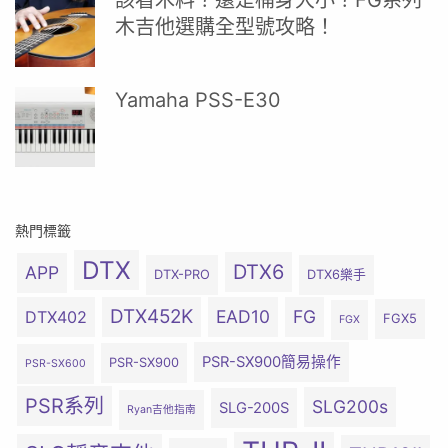
該看木料？還是桶身大小？FG系列
木吉他選購全型號攻略！
Yamaha PSS-E30
熱門標籤
DTX
DTX6
APP
DTX-PRO
DTX6樂手
DTX452K
EAD10
FG
DTX402
FGX5
FGX
PSR-SX900簡易操作
PSR-SX900
PSR-SX600
PSR系列
SLG200s
SLG-200S
Ryan吉他指南