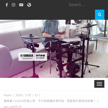
Search
for:
Toggle 
Home
2020
9 月
21
潘維瀚 x EAD10評測心得：不只是華麗的黑科技，更是鼓手實用的設備！
pan_ead10_12