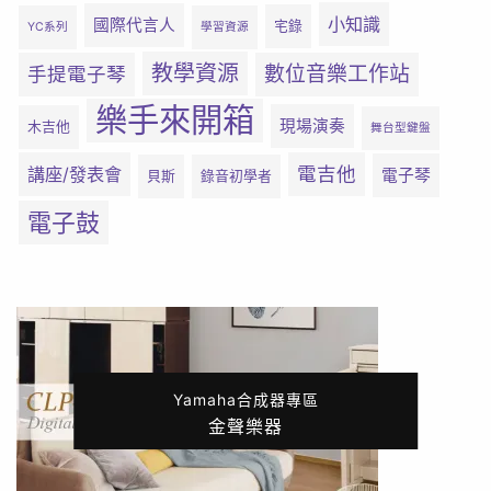
小知識
國際代言人
宅錄
YC系列
學習資源
教學資源
數位音樂工作站
手提電子琴
樂手來開箱
現場演奏
木吉他
舞台型鍵盤
電吉他
講座/發表會
電子琴
貝斯
錄音初學者
電子鼓
Yamaha合成器專區
金聲樂器