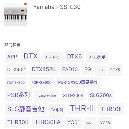
Yamaha PSS-E30
熱門標籤
DTX
DTX6
APP
DTX-PRO
DTX6樂手
DTX452K
EAD10
FG
DTX402
FGX5
FGX
PSR-SX900簡易操作
PSR-SX900
PSR-SX600
PSR系列
SLG200s
SLG-200S
Ryan吉他指南
THR-II
SLG靜音吉他
THR10II
TA系列
THR30IIA
THR30II
YC61
YC88
yc73