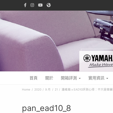
首頁
關於
開箱評測
實用資訊
Home
2020
9 月
21
潘維瀚 x EAD10評測心得：不只是
pan_ead10_8