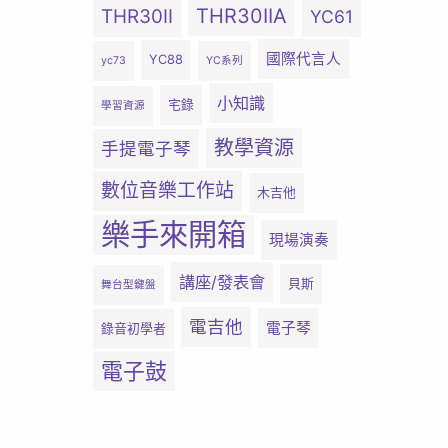
THR30IIA
THR30II
YC61
國際代言人
YC88
yc73
YC系列
小知識
宅錄
學習資源
教學資源
手提電子琴
數位音樂工作站
木吉他
樂手來開箱
現場演奏
講座/發表會
貝斯
舞台型鍵盤
電吉他
電子琴
錄音初學者
電子鼓