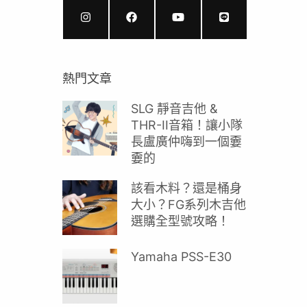
熱門文章
SLG 靜音吉他 &
THR-II音箱！讓小隊
長盧廣仲嗨到一個嫑
嫑的
該看木料？還是桶身
大小？FG系列木吉他
選購全型號攻略！
Yamaha PSS-E30