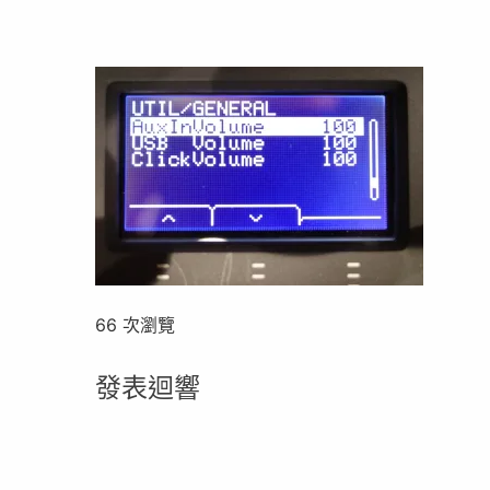
66 次瀏覽
發表迴響