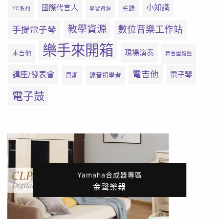
小知識
國際代言人
宅錄
YC系列
學習資源
教學資源
數位音樂工作站
手提電子琴
樂手來開箱
現場演奏
木吉他
舞台型鍵盤
電吉他
講座/發表會
電子琴
貝斯
錄音初學者
電子鼓
Yamaha合成器專區
金聲樂器