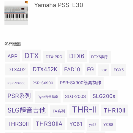
Yamaha PSS-E30
熱門標籤
DTX
DTX6
APP
DTX-PRO
DTX6樂手
DTX452K
EAD10
FG
DTX402
FGX5
FGX
PSR-SX900簡易操作
PSR-SX900
PSR-SX600
PSR系列
SLG200s
SLG-200S
Ryan吉他指南
THR-II
SLG靜音吉他
THR10II
TA系列
THR30IIA
THR30II
YC61
YC88
yc73