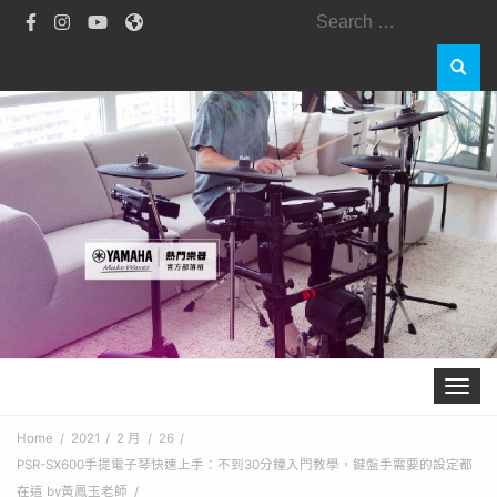
Search
for:
Toggle 
Home
2021
2 月
26
PSR-SX600手提電子琴快速上手：不到30分鐘入門教學，鍵盤手需要的設定都
在這 by黃鳳玉老師