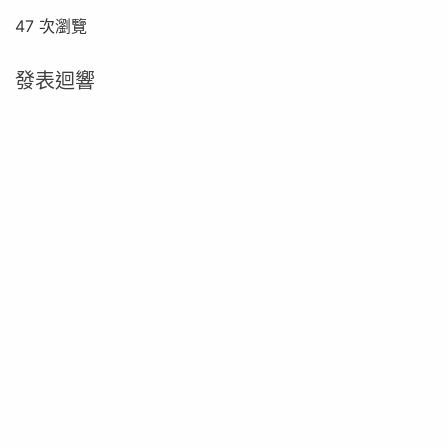
47 次瀏覽
發表迴響