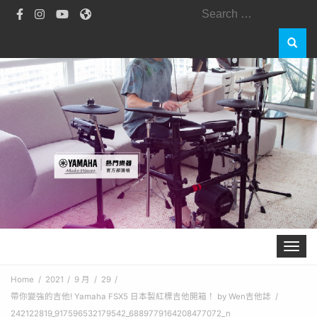
Search
for:
Toggle 
Home
2021
9 月
29
帶你變強的吉他! Yamaha FSX5 日本製紅標吉他開箱！ by Wen吉他誌
242122819_917596532179542_6889779164208477072_n