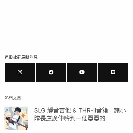
追蹤社群最新消息
熱門文章
SLG 靜音吉他 & THR-II音箱！讓小
隊長盧廣仲嗨到一個嫑嫑的