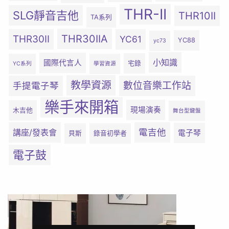
THR-II
SLG靜音吉他
THR10II
TA系列
THR30IIA
THR30II
YC61
YC88
yc73
小知識
國際代言人
宅錄
YC系列
學習資源
教學資源
數位音樂工作站
手提電子琴
樂手來開箱
現場演奏
木吉他
舞台型鍵盤
電吉他
講座/發表會
電子琴
貝斯
錄音初學者
電子鼓