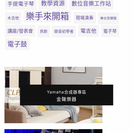
教學資源
數位音樂工作站
手提電子琴
樂手來開箱
現場演奏
木吉他
舞台型鍵盤
電吉他
講座/發表會
電子琴
貝斯
錄音初學者
電子鼓
Yamaha合成器專區
金聲樂器