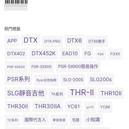
熱門標籤
DTX
DTX6
APP
DTX-PRO
DTX6樂手
DTX452K
EAD10
FG
DTX402
FGX5
FGX
PSR-SX900簡易操作
PSR-SX900
PSR-SX600
PSR系列
SLG200s
SLG-200S
Ryan吉他指南
THR-II
SLG靜音吉他
THR10II
TA系列
THR30IIA
THR30II
YC61
YC88
yc73
小知識
國際代言人
宅錄
YC系列
學習資源