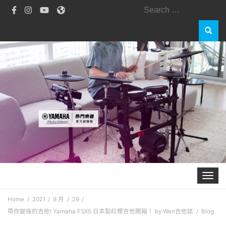
Search
for:
Toggle 
Home
2021
9 月
29
帶你變強的吉他! Yamaha FSX5 日本製紅標吉他開箱！ by Wen吉他誌
Blog