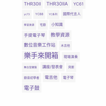
THR30IIA
THR30II
YC61
國際代言人
YC88
yc73
YC系列
小知識
宅錄
學習資源
教學資源
手提電子琴
數位音樂工作站
木吉他
樂手來開箱
現場演奏
講座/發表會
貝斯
舞台型鍵盤
電吉他
電子琴
錄音初學者
電子鼓