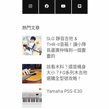
熱門文章
SLG 靜音吉他 &
THR-II音箱！讓小隊
長盧廣仲嗨到一個嫑
嫑的
該看木料？還是桶身
大小？FG系列木吉他
選購全型號攻略！
Yamaha PSS-E30