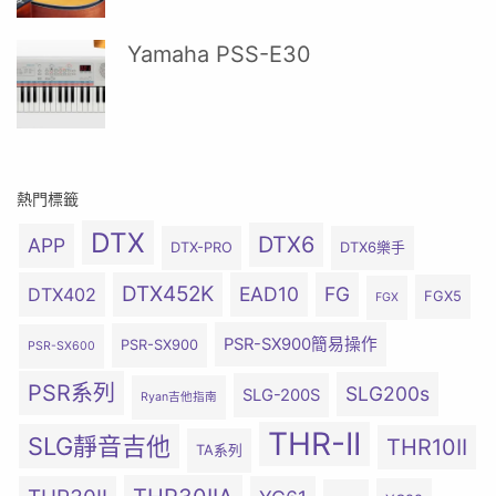
Yamaha PSS-E30
熱門標籤
DTX
DTX6
APP
DTX-PRO
DTX6樂手
DTX452K
EAD10
FG
DTX402
FGX5
FGX
PSR-SX900簡易操作
PSR-SX900
PSR-SX600
PSR系列
SLG200s
SLG-200S
Ryan吉他指南
THR-II
SLG靜音吉他
THR10II
TA系列