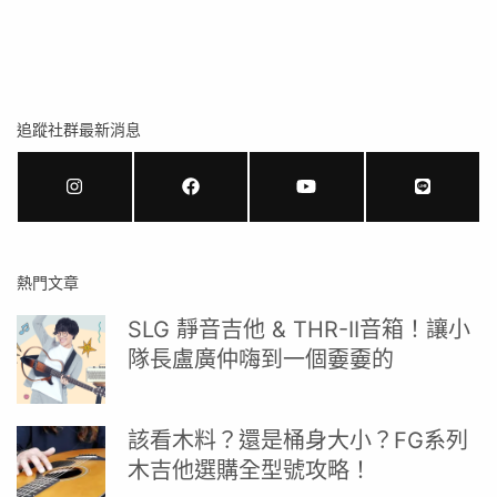
追蹤社群最新消息
熱門文章
SLG 靜音吉他 & THR-II音箱！讓小
隊長盧廣仲嗨到一個嫑嫑的
該看木料？還是桶身大小？FG系列
木吉他選購全型號攻略！