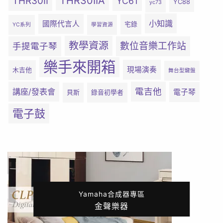
THR30IIA
THR30II
YC61
YC88
yc73
小知識
國際代言人
宅錄
YC系列
學習資源
教學資源
數位音樂工作站
手提電子琴
樂手來開箱
現場演奏
木吉他
舞台型鍵盤
電吉他
講座/發表會
電子琴
貝斯
錄音初學者
電子鼓
Yamaha合成器專區
金聲樂器