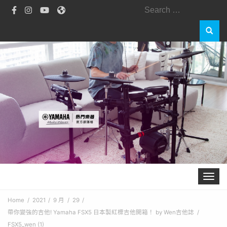
Search
for:
Toggle 
Home
2021
9 月
29
帶你變強的吉他! Yamaha FSX5 日本製紅標吉他開箱！ by Wen吉他誌
FSX5_wen (1)