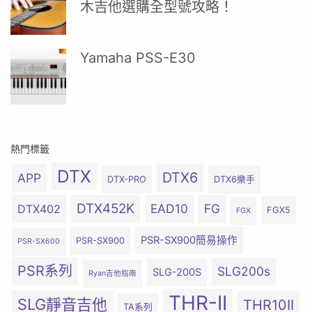
木吉他選購全型號攻略！
Yamaha PSS-E30
熱門標籤
DTX
DTX6
APP
DTX-PRO
DTX6樂手
DTX452K
EAD10
FG
DTX402
FGX5
FGX
PSR-SX900簡易操作
PSR-SX900
PSR-SX600
PSR系列
SLG200s
SLG-200S
Ryan吉他指南
THR-II
SLG靜音吉他
THR10II
TA系列