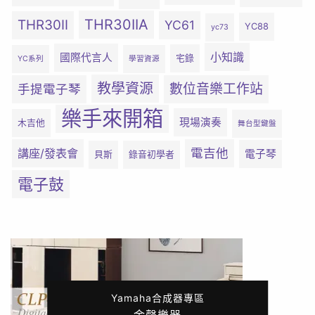
THR30IIA
THR30II
YC61
YC88
yc73
小知識
國際代言人
宅錄
YC系列
學習資源
教學資源
數位音樂工作站
手提電子琴
樂手來開箱
現場演奏
木吉他
舞台型鍵盤
電吉他
講座/發表會
電子琴
貝斯
錄音初學者
電子鼓
Yamaha合成器專區