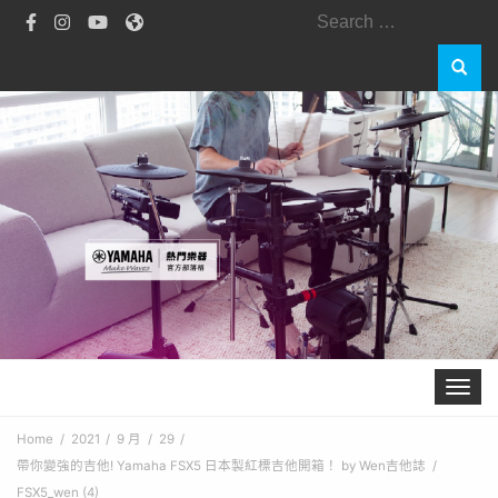
Search
for:
Toggle 
Home
2021
9 月
29
帶你變強的吉他! Yamaha FSX5 日本製紅標吉他開箱！ by Wen吉他誌
FSX5_wen (4)