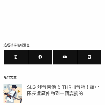
追蹤社群最新消息
熱門文章
SLG 靜音吉他 & THR-II音箱！讓小
隊長盧廣仲嗨到一個嫑嫑的