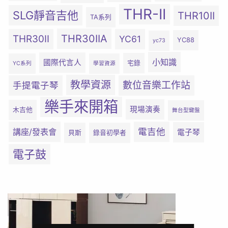
THR-II
SLG靜音吉他
THR10II
TA系列
THR30IIA
THR30II
YC61
YC88
yc73
小知識
國際代言人
宅錄
YC系列
學習資源
教學資源
數位音樂工作站
手提電子琴
樂手來開箱
現場演奏
木吉他
舞台型鍵盤
電吉他
講座/發表會
電子琴
貝斯
錄音初學者
電子鼓