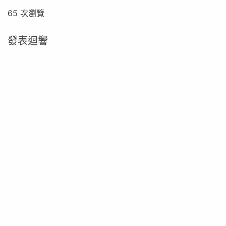
65 次瀏覽
發表迴響