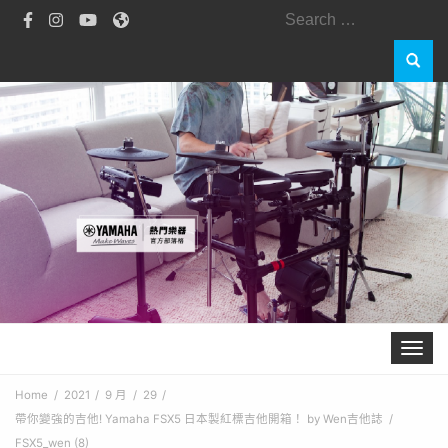
Search
for:
Toggle 
Home
2021
9 月
29
帶你變強的吉他! Yamaha FSX5 日本製紅標吉他開箱！ by Wen吉他誌
FSX5_wen (8)