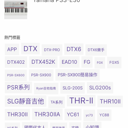
Yamaha PSS-E30
熱門標籤
DTX
DTX6
APP
DTX-PRO
DTX6樂手
DTX452K
EAD10
FG
DTX402
FGX5
FGX
PSR-SX900簡易操作
PSR-SX900
PSR-SX600
PSR系列
SLG200s
SLG-200S
Ryan吉他指南
THR-II
SLG靜音吉他
THR10II
TA系列
THR30IIA
THR30II
YC61
YC88
yc73
小知識
國際代言人
宅錄