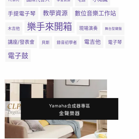
YC系列
學習資源
教學資源
數位音樂工作站
手提電子琴
樂手來開箱
現場演奏
木吉他
舞台型鍵盤
電吉他
講座/發表會
電子琴
貝斯
錄音初學者
電子鼓
Yamaha合成器專區
金聲樂器