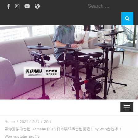
Search
for:
Toggle 
Home
2021
9 月
29
帶你變強的吉他! Yamaha FSX5 日本製紅標吉他開箱！ by Wen吉他誌
Wen_youtube_profile