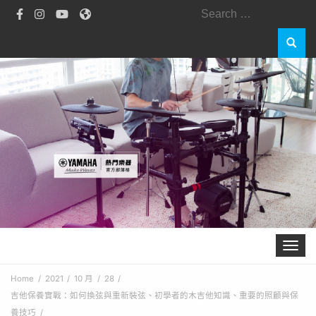
Search
for:
Toggle 
Home
2021
10 月
28
吉他保養實戰：如何換弦與重新裝弦、初學者的木吉他知識、重要的照顧與保
養技巧