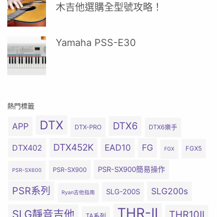
木吉他選購全型號攻略！
Yamaha PSS-E30
熱門標籤
DTX
DTX6
APP
DTX-PRO
DTX6樂手
DTX452K
EAD10
FG
DTX402
FGX5
FGX
PSR-SX900簡易操作
PSR-SX900
PSR-SX600
PSR系列
SLG200s
SLG-200S
Ryan吉他指南
THR-II
SLG靜音吉他
THR10II
TA系列