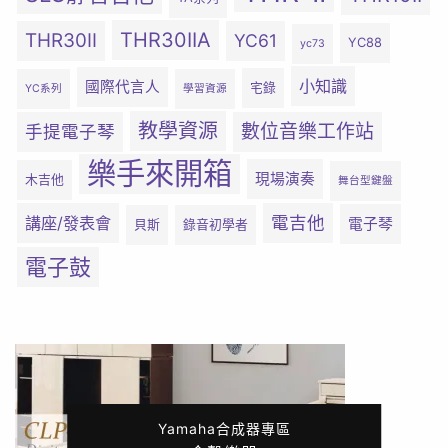
THR30IIA
THR30II
YC61
YC88
yc73
小知識
國際代言人
宅錄
YC系列
學習資源
教學資源
數位音樂工作站
手提電子琴
樂手來開箱
現場演奏
木吉他
舞台型鍵盤
電吉他
講座/發表會
電子琴
貝斯
錄音初學者
電子鼓
Yamaha合成器專區