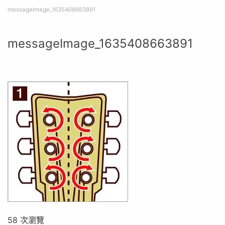
messageImage_1635408663891
messageImage_1635408663891
58 次瀏覽