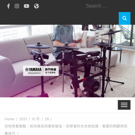
Search
for:
Toggle 
Home
2021
10 月
28
吉他保養實戰：如何換弦與重新裝弦、初學者的木吉他知識、重要的照顧與保
養技巧