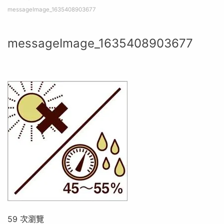
messageImage_1635408903677
messageImage_1635408903677
59 次瀏覽