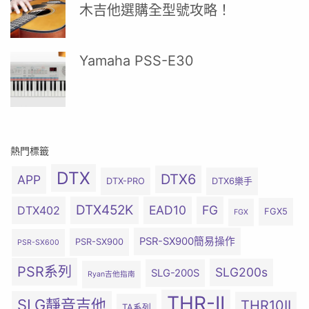
木吉他選購全型號攻略！
Yamaha PSS-E30
熱門標籤
DTX
DTX6
APP
DTX-PRO
DTX6樂手
DTX452K
EAD10
FG
DTX402
FGX5
FGX
PSR-SX900簡易操作
PSR-SX900
PSR-SX600
PSR系列
SLG200s
SLG-200S
Ryan吉他指南
THR-II
SLG靜音吉他
THR10II
TA系列