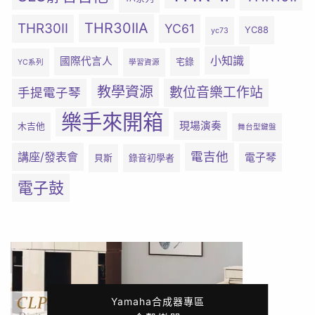
THR30IIA
THR30II
YC61
YC88
yc73
小知識
國際代言人
宅錄
YC系列
學習資源
教學資源
數位音樂工作站
手提電子琴
樂手來開箱
現場演奏
木吉他
舞台型鍵盤
電吉他
講座/發表會
電子琴
貝斯
錄音初學者
電子鼓
Yamaha合成器專區