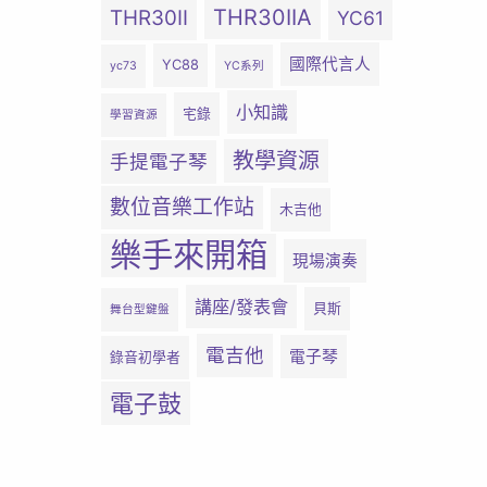
THR30IIA
THR30II
YC61
國際代言人
YC88
yc73
YC系列
小知識
宅錄
學習資源
教學資源
手提電子琴
數位音樂工作站
木吉他
樂手來開箱
現場演奏
講座/發表會
貝斯
舞台型鍵盤
電吉他
電子琴
錄音初學者
電子鼓