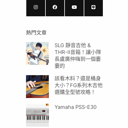
熱門文章
SLG 靜音吉他 &
THR-II音箱！讓小隊
長盧廣仲嗨到一個嫑
嫑的
該看木料？還是桶身
大小？FG系列木吉他
選購全型號攻略！
Yamaha PSS-E30