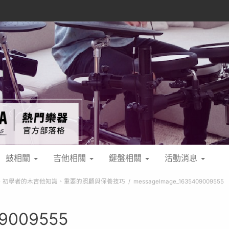
鼓相關
吉他相關
鍵盤相關
活動消息
、初學者的木吉他知識、重要的照顧與保養技巧
messageImage_1635409009555
9009555