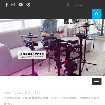
Search
for:
Toggle 
Home
2021
10 月
28
吉他保養實戰：如何換弦與重新裝弦、初學者的木吉他知識、重要的照顧與保
養技巧