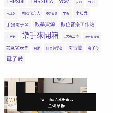
THR30IIA
THR30II
YC61
YC88
yc73
小知識
國際代言人
宅錄
YC系列
學習資源
教學資源
數位音樂工作站
手提電子琴
樂手來開箱
現場演奏
木吉他
舞台型鍵盤
電吉他
講座/發表會
電子琴
貝斯
錄音初學者
電子鼓
Yamaha合成器專區
金聲樂器