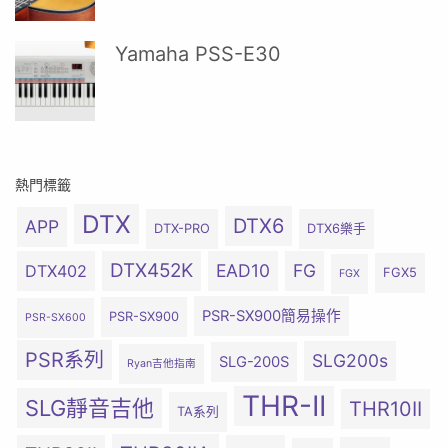
Yamaha PSS-E30
熱門標籤
DTX
DTX6
APP
DTX-PRO
DTX6樂手
DTX452K
EAD10
FG
DTX402
FGX5
FGX
PSR-SX900簡易操作
PSR-SX900
PSR-SX600
PSR系列
SLG200s
SLG-200S
Ryan吉他指南
THR-II
SLG靜音吉他
THR10II
TA系列