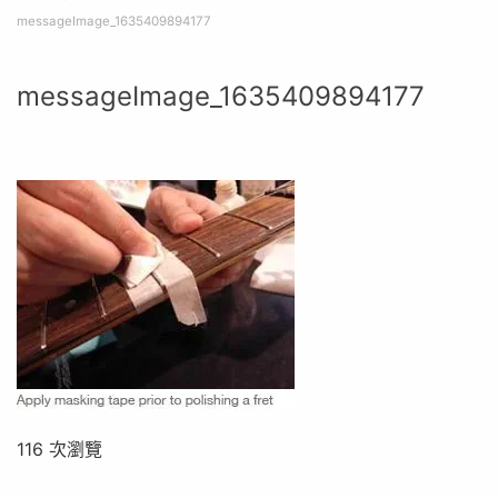
messageImage_1635409894177
messageImage_1635409894177
116 次瀏覽