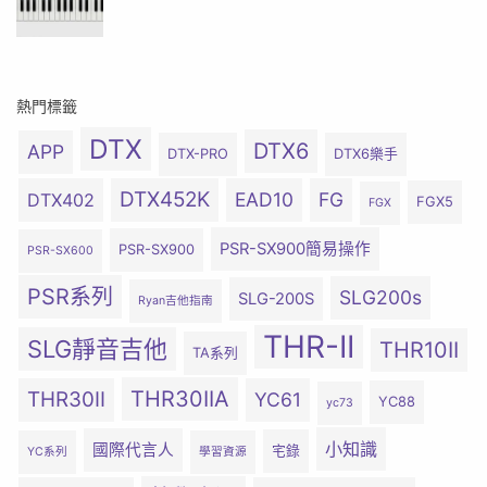
熱門標籤
DTX
DTX6
APP
DTX-PRO
DTX6樂手
DTX452K
EAD10
FG
DTX402
FGX5
FGX
PSR-SX900簡易操作
PSR-SX900
PSR-SX600
PSR系列
SLG200s
SLG-200S
Ryan吉他指南
THR-II
SLG靜音吉他
THR10II
TA系列
THR30IIA
THR30II
YC61
YC88
yc73
小知識
國際代言人
宅錄
YC系列
學習資源