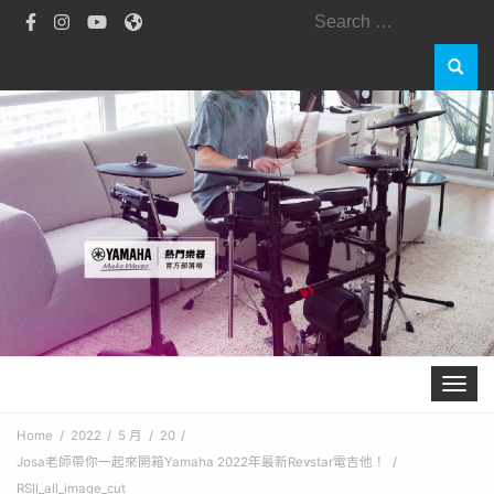
Search
for:
Toggle 
Home
2022
5 月
20
Josa老師帶你一起來開箱Yamaha 2022年最新Revstar電吉他！
RSII_all_image_cut