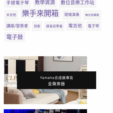
教學資源
數位音樂工作站
手提電子琴
樂手來開箱
現場演奏
木吉他
舞台型鍵盤
電吉他
講座/發表會
電子琴
貝斯
錄音初學者
電子鼓
Yamaha合成器專區
金聲樂器