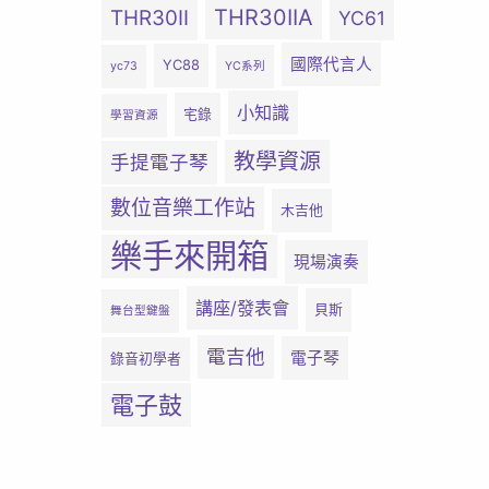
THR30IIA
THR30II
YC61
國際代言人
YC88
yc73
YC系列
小知識
宅錄
學習資源
教學資源
手提電子琴
數位音樂工作站
木吉他
樂手來開箱
現場演奏
講座/發表會
貝斯
舞台型鍵盤
電吉他
電子琴
錄音初學者
電子鼓