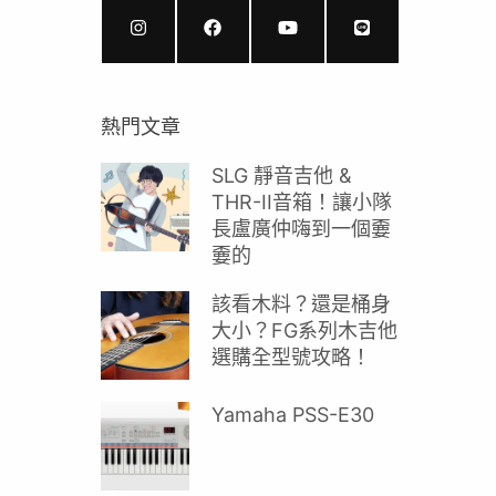
熱門文章
SLG 靜音吉他 &
THR-II音箱！讓小隊
長盧廣仲嗨到一個嫑
嫑的
該看木料？還是桶身
大小？FG系列木吉他
選購全型號攻略！
Yamaha PSS-E30