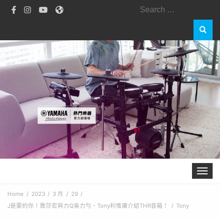
Search
for:
Toggle 
Home
2023
3 月
29
J是要約你！喬莎宏與力Q吳力勻、Tony利惟庸介紹THR音箱！
Tony