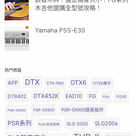
該看木料？還是桶身大小？FG系列
木吉他選購全型號攻略！
Yamaha PSS-E30
熱門標籤
DTX
DTX6
APP
DTX-PRO
DTX6樂手
DTX452K
EAD10
FG
DTX402
FGX5
FGX
PSR-SX900簡易操作
PSR-SX900
PSR-SX600
PSR系列
SLG200s
SLG-200S
Ryan吉他指南