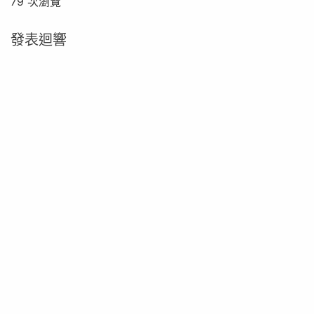
79 次瀏覽
發表迴響