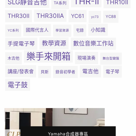
THR-II
SLG靜音吉他
THR10II
TA系列
THR30IIA
THR30II
YC61
YC88
yc73
小知識
國際代言人
宅錄
YC系列
學習資源
教學資源
數位音樂工作站
手提電子琴
樂手來開箱
現場演奏
木吉他
舞台型鍵盤
電吉他
講座/發表會
電子琴
貝斯
錄音初學者
電子鼓
Yamaha合成器專區