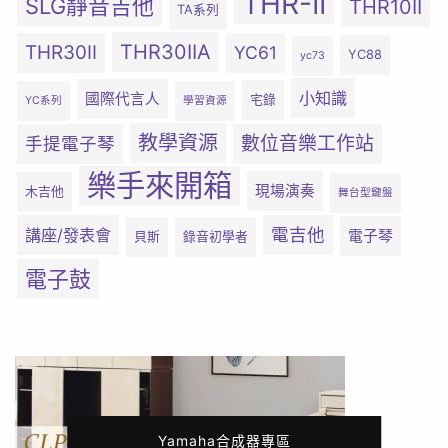
THR-II
SLG靜音吉他
THR10II
TA系列
THR30IIA
THR30II
YC61
YC88
yc73
小知識
國際代言人
宅錄
YC系列
學習資源
教學資源
數位音樂工作站
手提電子琴
樂手來開箱
現場演奏
木吉他
舞台型鍵盤
電吉他
講座/發表會
電子琴
貝斯
錄音初學者
電子鼓
Yamaha合成器專區