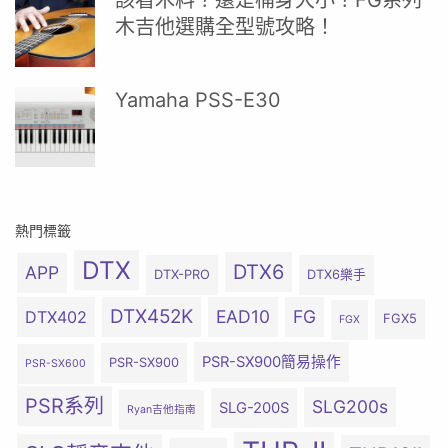
該看木料？還是桶身大小？FG系列
木吉他選購全型號攻略！
Yamaha PSS-E30
熱門標籤
DTX
DTX6
APP
DTX-PRO
DTX6樂手
DTX452K
EAD10
FG
DTX402
FGX5
FGX
PSR-SX900簡易操作
PSR-SX900
PSR-SX600
PSR系列
SLG200s
SLG-200S
Ryan吉他指南