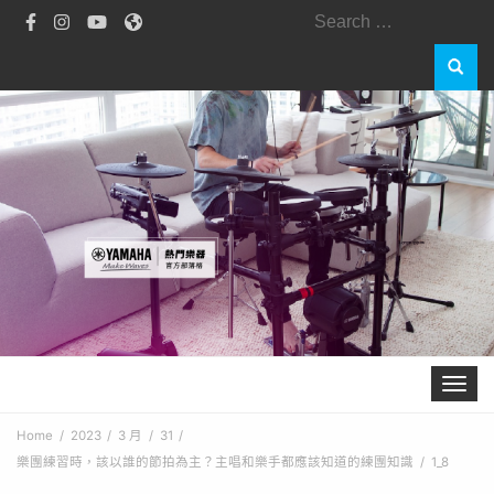
Search
for:
Toggle 
Home
2023
3 月
31
樂團練習時，該以誰的節拍為主？主唱和樂手都應該知道的練團知識
1_8