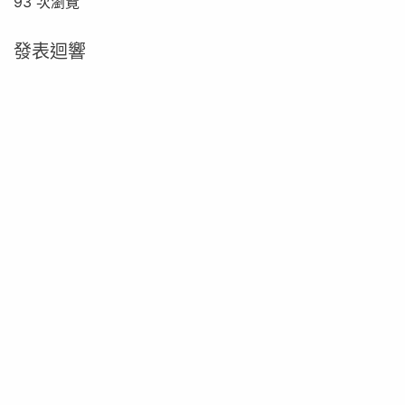
93 次瀏覽
發表迴響