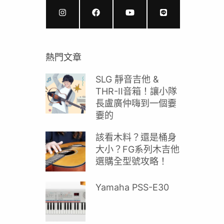
熱門文章
SLG 靜音吉他 &
THR-II音箱！讓小隊
長盧廣仲嗨到一個嫑
嫑的
該看木料？還是桶身
大小？FG系列木吉他
選購全型號攻略！
Yamaha PSS-E30