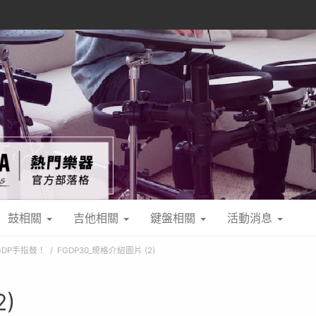
鼓相關
吉他相關
鍵盤相關
活動消息
DP手指鼓！
FGDP30_規格介紹圖片 (2)
)