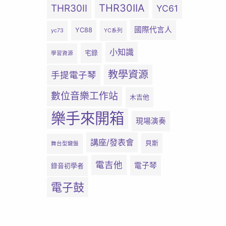
THR30IIA
THR30II
YC61
國際代言人
YC88
yc73
YC系列
小知識
宅錄
學習資源
教學資源
手提電子琴
數位音樂工作站
木吉他
樂手來開箱
現場演奏
講座/發表會
貝斯
舞台型鍵盤
電吉他
電子琴
錄音初學者
電子鼓