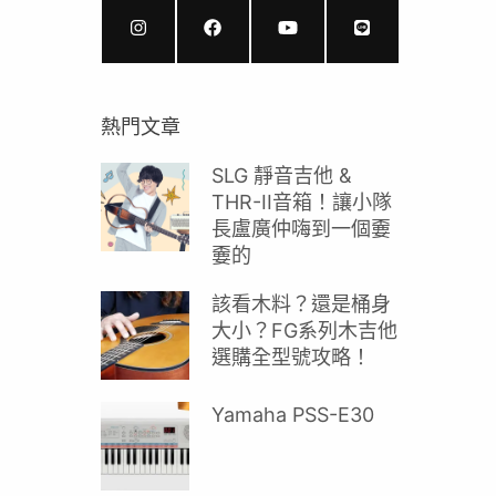
熱門文章
SLG 靜音吉他 &
THR-II音箱！讓小隊
長盧廣仲嗨到一個嫑
嫑的
該看木料？還是桶身
大小？FG系列木吉他
選購全型號攻略！
Yamaha PSS-E30