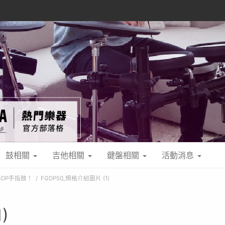
鼓相關
吉他相關
鍵盤相關
活動消息
DP手指鼓！
FGDP50_規格介紹圖片 (1)
)