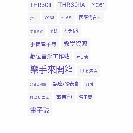
THR30IIA
THR30II
YC61
國際代言人
YC88
yc73
YC系列
小知識
宅錄
學習資源
教學資源
手提電子琴
數位音樂工作站
木吉他
樂手來開箱
現場演奏
講座/發表會
貝斯
舞台型鍵盤
電吉他
電子琴
錄音初學者
電子鼓