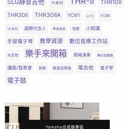
THR-II
SLG靜音吉他
THR10II
TA系列
THR30IIA
THR30II
YC61
YC88
yc73
小知識
國際代言人
宅錄
YC系列
學習資源
教學資源
數位音樂工作站
手提電子琴
樂手來開箱
現場演奏
木吉他
舞台型鍵盤
電吉他
講座/發表會
電子琴
貝斯
錄音初學者
電子鼓
Yamaha合成器專區