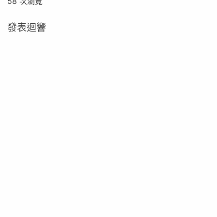
58 次瀏覽
發表迴響