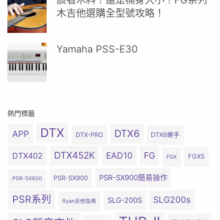
該看木料？還是桶身大小？FG系列
木吉他選購全型號攻略！
Yamaha PSS-E30
熱門標籤
DTX
DTX6
APP
DTX-PRO
DTX6樂手
DTX452K
EAD10
FG
DTX402
FGX5
FGX
PSR-SX900簡易操作
PSR-SX900
PSR-SX600
PSR系列
SLG200s
SLG-200S
Ryan吉他指南