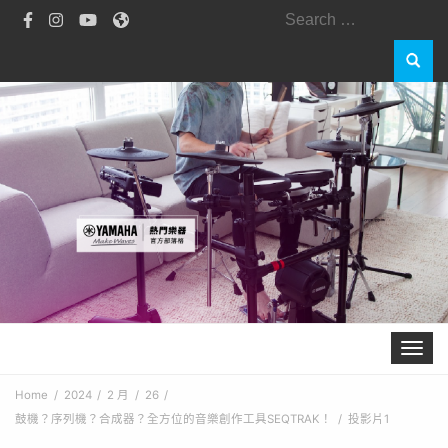
Search
for:
Toggle 
Home
2024
2 月
26
鼓機？序列機？合成器？全方位的音樂創作工具SEQTRAK！
投影片1