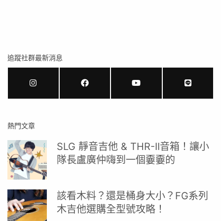
追蹤社群最新消息
熱門文章
SLG 靜音吉他 & THR-II音箱！讓小
隊長盧廣仲嗨到一個嫑嫑的
該看木料？還是桶身大小？FG系列
木吉他選購全型號攻略！