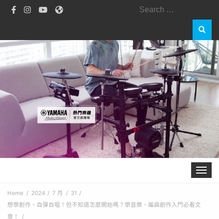
Search
for:
Toggle 
Home
2024
7 月
31
想學創作、自彈自唱！但不知道怎麼開始嗎？學音樂、編曲創作入門必看文
章！