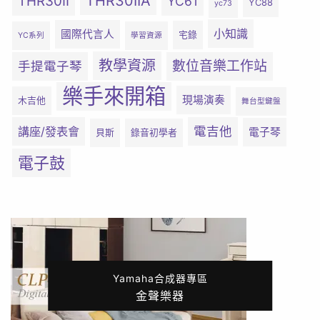
THR30IIA
THR30II
YC61
YC88
yc73
小知識
國際代言人
宅錄
YC系列
學習資源
教學資源
數位音樂工作站
手提電子琴
樂手來開箱
現場演奏
木吉他
舞台型鍵盤
電吉他
講座/發表會
電子琴
貝斯
錄音初學者
電子鼓
Yamaha合成器專區
金聲樂器