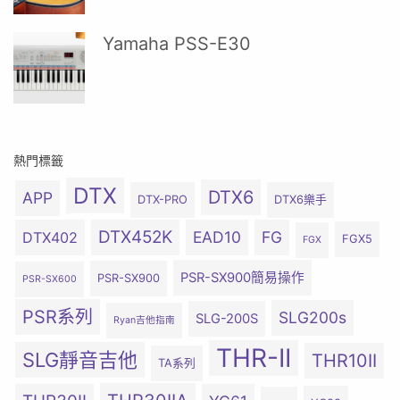
Yamaha PSS-E30
熱門標籤
DTX
DTX6
APP
DTX-PRO
DTX6樂手
DTX452K
EAD10
FG
DTX402
FGX5
FGX
PSR-SX900簡易操作
PSR-SX900
PSR-SX600
PSR系列
SLG200s
SLG-200S
Ryan吉他指南
THR-II
SLG靜音吉他
THR10II
TA系列