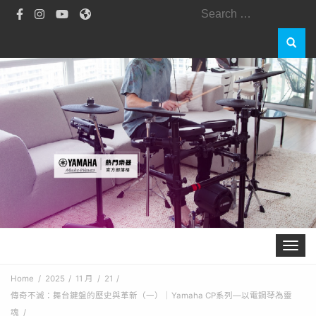
Search
for:
Toggle 
Home
2025
11 月
21
傳奇不滅：舞台鍵盤的歷史與革新（一）｜Yamaha CP系列—以電鋼琴為靈
魂