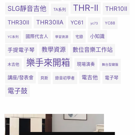
THR-II
SLG靜音吉他
THR10II
TA系列
THR30IIA
THR30II
YC61
YC88
yc73
小知識
國際代言人
宅錄
YC系列
學習資源
教學資源
數位音樂工作站
手提電子琴
樂手來開箱
現場演奏
木吉他
舞台型鍵盤
電吉他
講座/發表會
電子琴
貝斯
錄音初學者
電子鼓