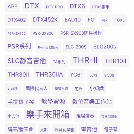
DTX
DTX6
APP
DTX-PRO
DTX6樂手
DTX452K
EAD10
FG
DTX402
FGX5
FGX
PSR-SX900簡易操作
PSR-SX900
PSR-SX600
PSR系列
SLG200s
SLG-200S
Ryan吉他指南
THR-II
SLG靜音吉他
THR10II
TA系列
THR30IIA
THR30II
YC61
YC88
yc73
小知識
國際代言人
宅錄
YC系列
學習資源
教學資源
數位音樂工作站
手提電子琴
樂手來開箱
現場演奏
木吉他
舞台型鍵盤
電吉他
講座/發表會
電子琴
貝斯
錄音初學者