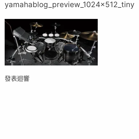
yamahablog_preview_1024x512_tiny
發表迴響