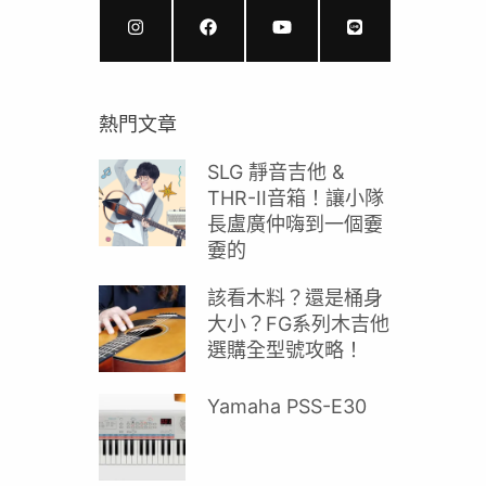
熱門文章
SLG 靜音吉他 &
THR-II音箱！讓小隊
長盧廣仲嗨到一個嫑
嫑的
該看木料？還是桶身
大小？FG系列木吉他
選購全型號攻略！
Yamaha PSS-E30