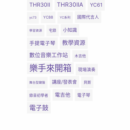
THR30IIA
THR30II
YC61
國際代言人
YC88
yc73
YC系列
小知識
宅錄
學習資源
教學資源
手提電子琴
數位音樂工作站
木吉他
樂手來開箱
現場演奏
講座/發表會
貝斯
舞台型鍵盤
電吉他
電子琴
錄音初學者
電子鼓