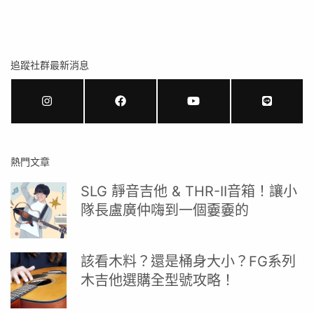
追蹤社群最新消息
熱門文章
SLG 靜音吉他 & THR-II音箱！讓小
隊長盧廣仲嗨到一個嫑嫑的
該看木料？還是桶身大小？FG系列
木吉他選購全型號攻略！