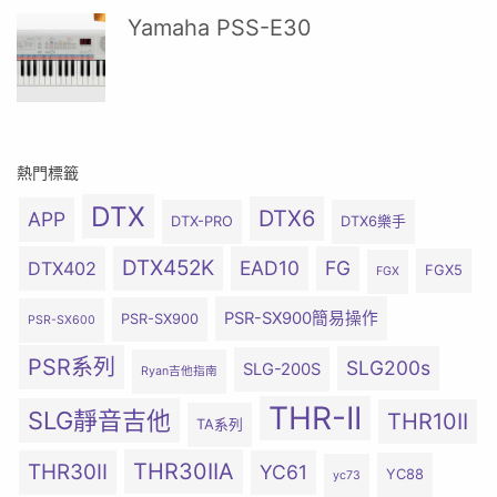
Yamaha PSS-E30
熱門標籤
DTX
DTX6
APP
DTX-PRO
DTX6樂手
DTX452K
EAD10
FG
DTX402
FGX5
FGX
PSR-SX900簡易操作
PSR-SX900
PSR-SX600
PSR系列
SLG200s
SLG-200S
Ryan吉他指南
THR-II
SLG靜音吉他
THR10II
TA系列
THR30IIA
THR30II
YC61
YC88
yc73