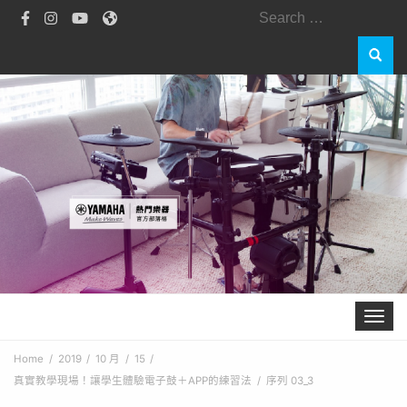
Search
for:
Toggle 
Home
2019
10 月
15
真實教學現場！讓學生體驗電子鼓＋APP的練習法
序列 03_3