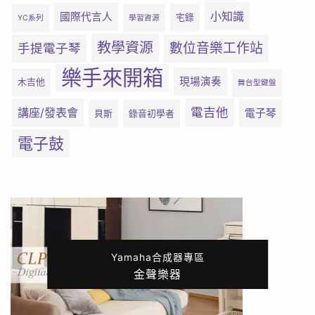
小知識
國際代言人
宅錄
YC系列
學習資源
教學資源
數位音樂工作站
手提電子琴
樂手來開箱
現場演奏
木吉他
舞台型鍵盤
電吉他
講座/發表會
電子琴
貝斯
錄音初學者
電子鼓
Yamaha合成器專區
金聲樂器