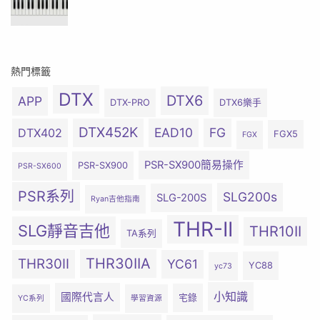
熱門標籤
DTX
DTX6
APP
DTX-PRO
DTX6樂手
DTX452K
EAD10
FG
DTX402
FGX5
FGX
PSR-SX900簡易操作
PSR-SX900
PSR-SX600
PSR系列
SLG200s
SLG-200S
Ryan吉他指南
THR-II
SLG靜音吉他
THR10II
TA系列
THR30IIA
THR30II
YC61
YC88
yc73
小知識
國際代言人
宅錄
YC系列
學習資源