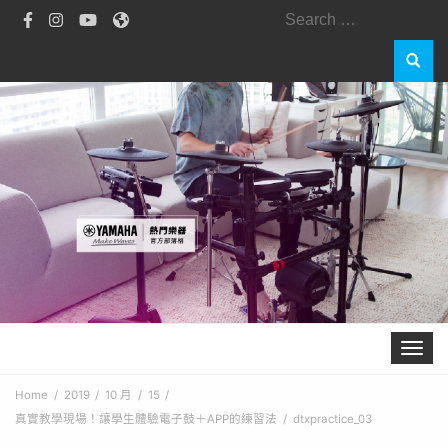
Search
for:
Toggle 
Home
2019
10 月
15
真實教學現場！讓學生體驗電子鼓＋APP的練習法
dtxpractice_03