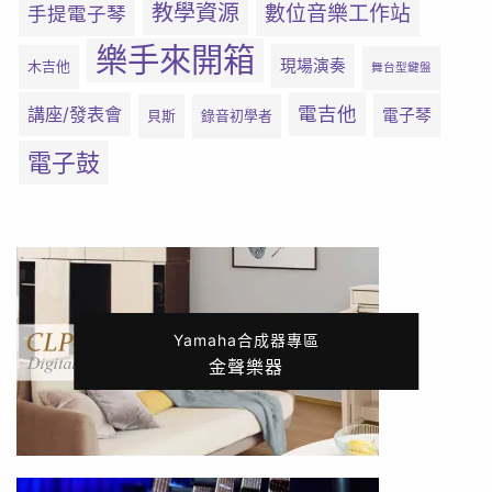
教學資源
數位音樂工作站
手提電子琴
樂手來開箱
現場演奏
木吉他
舞台型鍵盤
電吉他
講座/發表會
電子琴
貝斯
錄音初學者
電子鼓
Yamaha合成器專區
金聲樂器