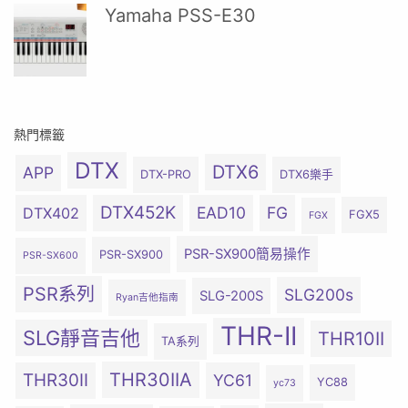
Yamaha PSS-E30
熱門標籤
DTX
DTX6
APP
DTX-PRO
DTX6樂手
DTX452K
EAD10
FG
DTX402
FGX5
FGX
PSR-SX900簡易操作
PSR-SX900
PSR-SX600
PSR系列
SLG200s
SLG-200S
Ryan吉他指南
THR-II
SLG靜音吉他
THR10II
TA系列
THR30IIA
THR30II
YC61
YC88
yc73