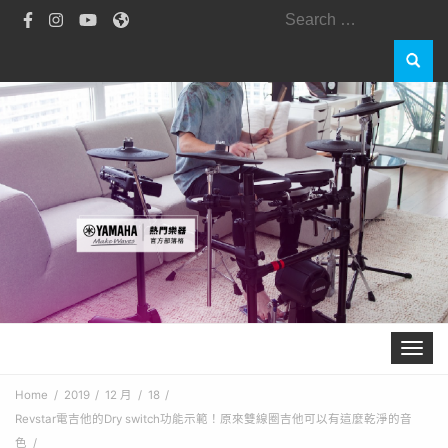
Search
for:
Toggle 
Home
2019
12 月
18
Revstar電吉他的Dry switch功能示範！原來雙線圈吉他可以有這麼乾淨的音
色