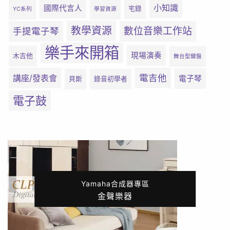
小知識
國際代言人
宅錄
YC系列
學習資源
教學資源
數位音樂工作站
手提電子琴
樂手來開箱
現場演奏
木吉他
舞台型鍵盤
電吉他
講座/發表會
電子琴
貝斯
錄音初學者
電子鼓
Yamaha合成器專區
金聲樂器